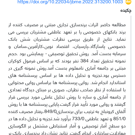
https://doi.org/10.22034/jbme.2022.313200.1003
چکیده
مطالعه حاضر اثرات برندسازی تجاری مبتنی بر مصرف کننده از
برند بانکهای خصوصی را بر تعهد عاطفی مشتریان بررسی می
نماید. نتایج از طریق بررسی نظرات مشتریان شش بانک
خصوصی پاسارگاد،پارسیان، اقتصاد نوین،کارآفرین،سامان و
سرمایه بدست آمد. روش تحقیق توصیفی - پیمایشی بود .حجم
نمونه تحقیق تعداد 384 نفر بودند که بر اساس فرمول کوکران
مبتنی بر جامعه آماری نامعلوم بدست آمد.روش نمونه گیری در
دسترس بود.تجزیه و تحلیل داده ها بر اساس پرسشنامه های
استاندارد انجام شد. روایی پرسشنامه ها براساس روایی محتوایی
با استفاده از نظر صاحب نظران، صوری بر مبنای دیدگاه تعدادی
از جامعه آماری و سازه با روش تحلیل عاملی مورد بررسی قرار
گرفتند و روایی مورد تأیید قرار گرفت.پایایی پرسشنامه ها با روش
آلفای کرونباخ به ترتیب برای برندسازی849/0،رفتار مصرف کننده
851/0 و تعهد عاطفی 733/0 برآورد شد.تجزیه و تحلیل داده ها در
دو سطح آمار توصیفی و آمار استنباطی مشتمل بر الگوسازی
معادلات ساختاری انجام گرفت. نتایج نشان داد برندسازی بانک بر