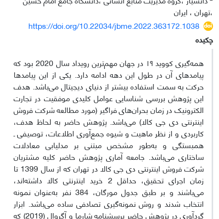
،تهران ، ایران
https://doi.org/10.22034/jbme.2022.363172.1038
چکیده
همه‌گیری کووید ۱۹ در جهان مهم‌ترین رویداد سال 2020 بود که
پیامدهای آن در طول این دهه ادامه دارد. یکی از این پیامدها
حرکت به سمت استفاده بیشتر از دنیای دیجیتال می‌باشد. هدف
این پژوهش بررسی شناسایی عوامل کلیدی موفقیت در تجارت
الکترونیک در زمان بحران‌های فراگیر (مورد مطالعه شرکت فروش
اینترنتی دی جی کالا) می‌باشد. پژوهش حاضر به لحاظ هدف،
کاربردی و از نظر ماهیت و شیوه جمع‌آوری اطلاعات، توصیفی ـ
همبستگی و به‌طور مشخص مبتنی بر مدل‎یابی معادلات
ساختاری می‌باشد. جامعه آماری پژوهش حاضر کلیه مشتریان
شرکت فروش اینترنتی دی جی کالا در تهران که از سال 1399 تا
زمان اجرای تحقیق، حداقل 2 خرید اینترنتی کالا داشته‌اند،
می‌باشند و بر طبق جدول مورگان، 384 نفر به‌عنوان نمونه
انتخاب شدند و روش نمونه‌گیری تصادفی ساده می‌باشد. ابزار
گردآوری در پژوهش حاضر پرسشنامه شارما و آگروال (2019) که