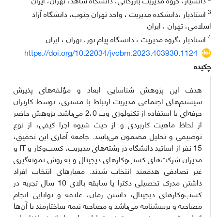
3
استادیار ،دانشکده مدیریت ، واحد تهران جنوب، دانشگاه آزاد
اسلامی، تهران ، ایران
4
استادیار ،گروه مدیریت ، دانشگاه پیام نور، تهران ، ایران
https://doi.org/10.22034/jvcbm.2023.403930.1124
چکیده
هدف این پژوهش شناسایی ابعاد و مؤلفه‌های پذیرش
سیستم‌های اجتماعی مدیریت ارتباط با مشتری، توسط کاربران
حرفه‌ای با استفاده از تکنولوژی وب 2،0 می‌باشد. پژوهش حاضر
از لحاظ ماهیت کاربردی و از حیث شیوه اجرا کیفی، از نوع
توصیفی و تحلیل مضمون می‌باشد. جامعه آماری ‌این تحقیق،
15 نفر از اساتید دانشگاه در رشته‌های مدیریت، کسب‌وکار و IT و
مدیران شرکت‌های کسب‌وکارهای دیجیتال و به روش نمونه‌گیری
غیر تصادفی هدفمند انتخاب شدند. معیارهای انتخاب افراد
داشتن مدرک تحصیلی دکترا یا سابقه بالای 10 سال تجربه در
کسب‌وکارهای دیجیتال، داشتن زمان، علاقه و توانایی انجام
مصاحبه و پرسشنامه می‌باشد و مصاحبه نیمه ساختارمند با آن‌ها
انجام شد. همچنین در تجزیه‌وتحلیل داده‌ها از نرم‌افزارهای