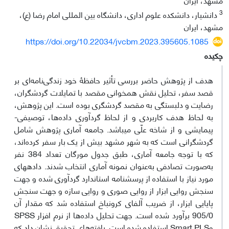
3
دانشیار، دانشکده علوم اداری، دانشگاه بین المللی امام رضا (ع)،
مشهد، ایران
https://doi.org/10.22034/jvcbm.2023.395605.1085
چکیده
هدف از پژوهش حاضر بررسی تأثیر حافظۀ خود زندگی‌نامه‌ای بر
قصد سفر، تحلیل نقش همخوانی مقصد با تمایلات گردشگران،
رضایت و دلبستگی به مقصد گردشگری بوده ‌است. این پژوهش،
به لحاظ هدف کاربردی و از لحاظ گردآوری داده‌ها، توصیفی-
پیمایشی و از شاخه‌ علّی می‏باشد. جامعه‌ آماری پژوهش شامل‌
گردشگرانی است که به شهر مشهد بیش از یک بار سفر کرده‌اند،
که با توجه جامعه آماری، طبق جدول مورگان تعداد 384 نفر
به‌صورت تصادفی به‌عنوان نمونه آماری انتخاب شدند. داده‏های
مورد نیاز با استفاده از پرسشنامه استاندارد گردآوری شده و جهت
سنجش روایی ابزار از روایی صوری و روایی سازه و جهت سنجش
پایایی ابزار، از ضریب آلفای کرونباخ استفاده شد که مقدار آن
905/0 برآورد شده است. جهت تحلیل داده‌ها از نرم افزار SPSS
وSmart PLS استفاده شده است. یافته‌های تحقیق نشان داد که