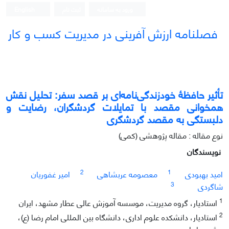
ورود به سامانه
ثبت نام
English
فصلنامه ارزش آفرینی در مدیریت کسب و کار
تأثیر حافظۀ خودزندگی‌نامه‌ای بر قصد سفر: تحلیل نقش
همخوانی مقصد با تمایلات گردشگران، رضایت و
دلبستگی به مقصد گردشگری
نوع مقاله : مقاله پژوهشی (کمی)
نویسندگان
2
1
امید بهبودی
معصومه عربشاهی
امیر غفوریان
3
شاگردی
1
استادیار، گروه مدیریت، موسسه آموزش عالی عطار مشهد، ایران
2
استادیار، دانشکده علوم اداری، دانشگاه بین المللی امام رضا (ع)،
مشهد، ایران