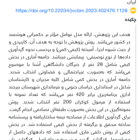
ایران.
https://doi.org/10.22034/jvcbm.2023.402476.1128
چکیده
هدف این پژوهش، ارائه مدل عوامل مؤثر بر حکمرانی هوشمند
در کشور می‌باشد. روش پژوهش با توجه به هدف آن، کاربردی و
از حیث شیوه اجرا، آمیخته (کیفی-کمی) و برحسب نحوه گردآوری
داده‌ها از نوع توصیفی- پیمایشی می‎باشد. جامعه آماری در بخش
کیفی شامل 28 نفر از خبرگان دانشگاهی آشنا با موضوع
می‌باشد که به‌صورت غیراحتمالی و قضاوتی انتخاب شدند.
جامعه آماری در بخش کمی شامل کلیه مدیران و کارشناسان
شاغل در استانداری خراسان جنوبی و فرمانداری شهرستان بیرجند
اداری برنامه‌ریزی برابر 420 نفر می‌باشد که تعداد نمونه با
استفاده از فرمول کوکران 200 نفر انتخاب شدند. روش‌
نمونه‌گیری در این بخش به‌صورت طبقه‌ای تصادفی انجام گرفت.
برای گردآوری اطلاعات از مصاحبه نیمه‎ ساختاریافته و پرسشنامه
ساخته محقق و برگرفته از بخش کیفی استفاده شد. در بخش
کیفی از روش دلفی فازی استفاده شد که داده‎های حاصل از
مصاحبه­ها، کدگذاری گردید و در سه مرحله اصلی کدگذاری باز،