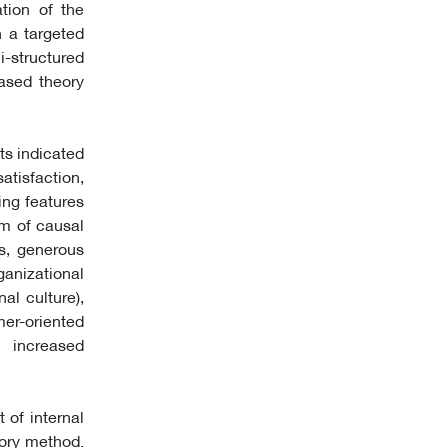
tion of the
n a targeted
-structured
ased theory
ts indicated
atisfaction,
ing features
rm of causal
s, generous
anizational
l culture),
mer-oriented
, increased
 of internal
ory method.