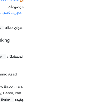
موضوعات
مدیریت کسب و 
عنوان مقاله
h
nking
نویسندگان
sh
amic Azad
, Babol, Iran.
, Babol, Iran
چکیده
English