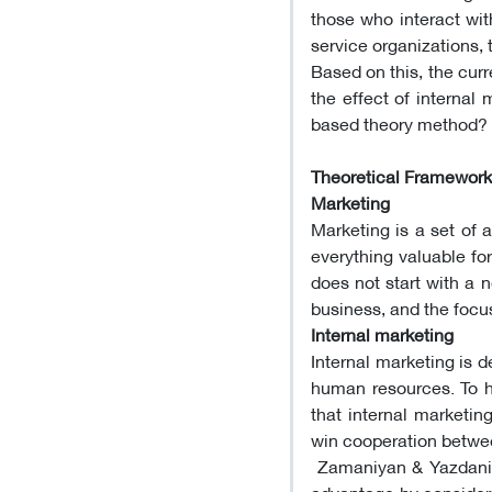
those who interact with
service organizations, 
Based on this, the curr
the effect of internal
based theory method?
Theoretical Framework
Marketing
Marketing is a set of 
everything valuable fo
does not start with a 
business, and the focus
Internal marketing
Internal marketing is 
human resources. To h
that internal marketin
win cooperation betwe
Zamaniyan & Yazdani R
advantage by consideri