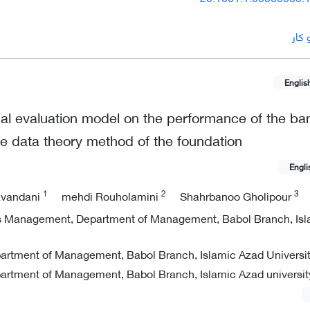
کار
Englis
nal evaluation model on the performance of the ba
he data theory method of the foundation
Engli
1
2
3
avandani
mehdi Rouholamini
Shahrbanoo Gholipour
s Management, Department of Management, Babol Branch, Isl
artment of Management, Babol Branch, Islamic Azad University
artment of Management, Babol Branch, Islamic Azad university