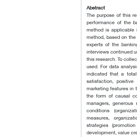
Abstract
The purpose of this re
performance of the b
method is applicable 
method, based on the i
experts of the banki
interviews continued u
this research. To colle
used. For data analys
indicated that a tota
satisfaction, positi
marketing features in 
the form of causal co
managers, generous 
conditions (organi
measures, organizatio
strategies (promotio
development, value cr