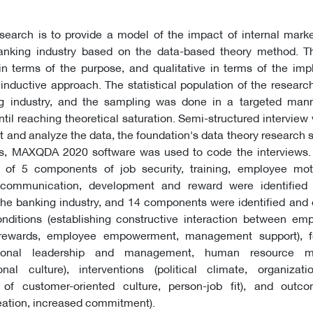
search is to provide a model of the impact of internal mark
anking industry based on the data-based theory method. T
in terms of the purpose, and qualitative in terms of the im
nductive approach. The statistical population of the researc
ng industry, and the sampling was done in a targeted man
ntil reaching theoretical saturation. Semi-structured interview
ct and analyze the data, the foundation's data theory research 
is, MAXQDA 2020 software was used to code the interviews. 
l of 5 components of job security, training, employee mot
ve communication, development and reward were identified 
the banking industry, and 14 components were identified and 
nditions (establishing constructive interaction between em
rewards, employee empowerment, management support), f
zational leadership and management, human resource 
nal culture), interventions (political climate, organizatio
n of customer-oriented culture, person-job fit), and out
eation, increased commitment).