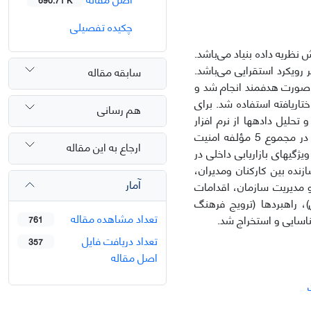
چکیده تفصیلی
نظریه داده بنیاد می‌باشد.
رویکرد استقرایی می‌باشد.
سابقه مقاله
ه­گیری به صورت هدفمند انجام شد و
اریافته استفاده شد. برای
هم رسانی
گردآوری و تحلیل داده‌ها از راهبرد پژوهشی نظریه داده بنیاد، استفاده شد. برای تجزیه و تحلیل داده‎ها از نرم افزار
2020 MAXQDA برای کدگذاری مصاحبه‌ها استفاده گردید. نتایج حاکی از آن بوده که در مجموع 5 مؤلفه امنیت
ارجاع به این مقاله
شغلی، آموزش، انگیزش و رضایت کارکنان، ارتباطات مثبت، توسعه و پاداش به عنوان ویژگی‎های بازاریابی داخلی در
ی تعامل سازنده بین کارکنان ومدیران،
آمار
و مدیریت سازمان، اقدامات
هزینه‌های سازمانی)، راهبردها (ترویج فرهنگ
تعداد مشاهده مقاله
اسایی و استخراج شد.
761
تعداد دریافت فایل
357
اصل مقاله