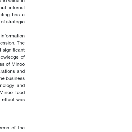
at internal
eting has a
of strategic
 information
cession. The
 significant
nowledge of
ess of Minoo
arations and
the business
hnology and
 Minoo food
t effect was
erms of the