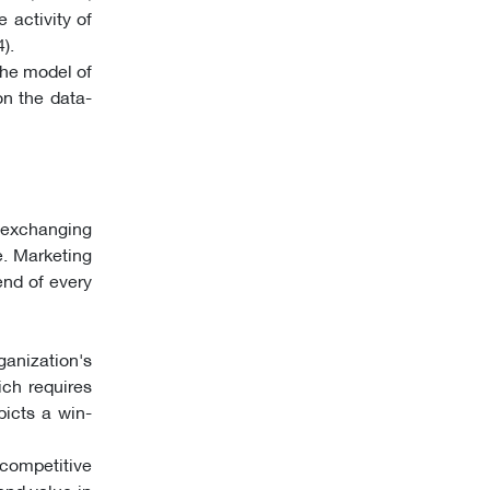
 activity of
).
the model of
on the data-
d exchanging
e. Marketing
end of every
ganization's
ch requires
picts a win-
competitive
and value in