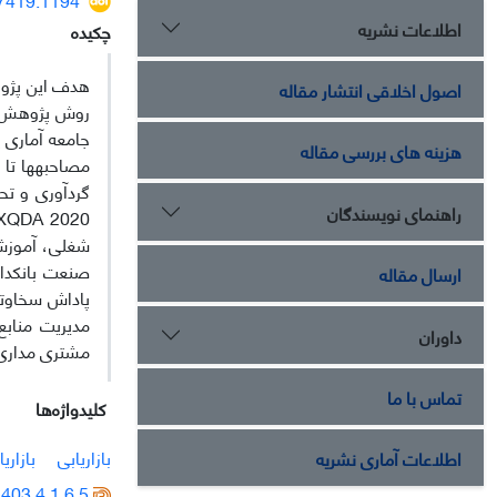
اطلاعات نشریه
چکیده
هدف این پژوهش
اصول اخلاقی انتشار مقاله
روش پژوهش از
هزینه های بررسی مقاله
مصاحبه­ها تا
راهنمای نویسندگان
ارسال مقاله
پاداش سخاوتم
داوران
مشتری مداری،
تماس با ما
کلیدواژه‌ها
بازاریابی
بازاری
اطلاعات آماری نشریه
403.4.1.6.5