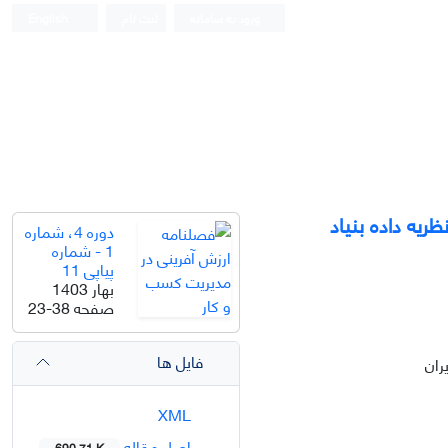
ورود به سامانه
ثبت نام
English
ریه داده بنیاد
دوره 4، شماره
1 - شماره
پیاپی 11
بهار 1403
صفحه
23-38
فایل ها
ران
XML
اصل مقاله
690.71 K