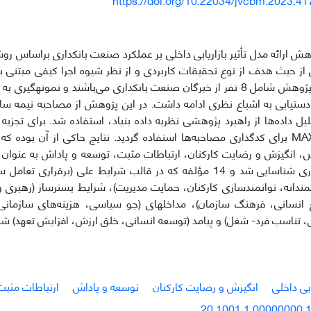
 ارائه مدل تأثیر بازاریابی داخلی بر عملکرد صنعت بانکداری براساس روش 
 حیث هدف از نوع تحقیقات کاربردی و از نظر شیوه اجرا کیفی مبتنی بر 
جامعه آماری پژوهش شامل 8 نفر از خبرگان صنعت بانکداری می‌باشند و نمون
 دستیابی به اشباع نظری ادامه داشت. در این پژوهش از مصاحبه نیمه ساخت
صنعت بانکداری شناسایی شد و 14 مؤلفه که در قالب شرایط علی (برقرار
ندانه، توانمندسازی کارکنان، حمایت مدیریت)، شرایط بسترساز (رهبری 
مدیریت منابع انسانی، فرهنگ سازمان)، مداخله‎ای (جو سیاسی، 
 تناسب فرد- شغل) و پیامد (توسعه انسانی، خلق ارزش، افزایش تعهد) شن
ابی داخلی
انگیزش و رضایت کارکنان
توسعه و پاداش
ارتباطات مثبت
20.1001.1.00000000.1