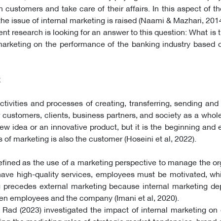
 customers and take care of their affairs. In this aspect of the
the issue of internal marketing is raised (Naami & Mazhari, 2014
ent research is looking for an answer to this question: What is 
 marketing on the performance of the banking industry based 
activities and processes of creating, transferring, sending an
r customers, clients, business partners, and society as a whol
new idea or an innovative product, but it is the beginning and 
 of marketing is also the customer (Hoseini et al, 2022).
defined as the use of a marketing perspective to manage the or
ave high-quality services, employees must be motivated, whi
g precedes external marketing because internal marketing de
en employees and the company (Imani et al, 2020).
ad (2023) investigated the impact of internal marketing on 
ng the mediating roles of strategic market tendencies, brand 