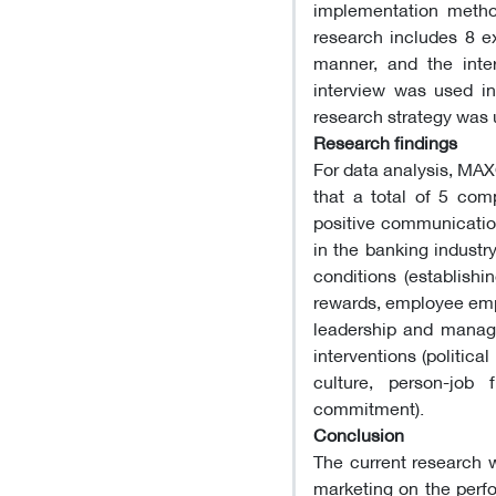
implementation method
research includes 8 e
manner, and the inter
interview was used in
research strategy was 
Research findings
For data analysis, MAX
that a total of 5 comp
positive communication
in the banking industr
conditions (establish
rewards, employee emp
leadership and manag
interventions (politica
culture, person-job
commitment).
Conclusion
The current research w
marketing on the perf