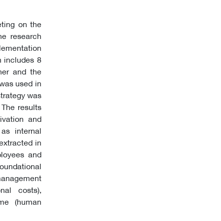
eting on the
he research
plementation
h includes 8
ner and the
 was used in
strategy was
The results
ivation and
as internal
extracted in
ployees and
oundational
management
nal costs),
come (human