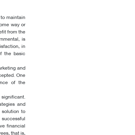
 to maintain
 some way or
efit from the
rnmental, is
sfaction, in
f the basic
arketing and
ccepted. One
ance of the
significant.
rategies and
 solution to
 successful
ve financial
ees, that is,