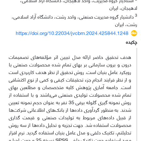
لاهیجان، ایران
3
دانشیار گروه مدیریت صنعتی، واحد رشت، دانشگاه آزاد اسلامی،
رشت، ایران
https://doi.org/10.22034/jvcbm.2024.425844.1248
چکیده
هدف تحقیق حاضر ارائه مدل تبیین اثر مؤلفه‌های تصمیمات
درون و برون سازمانی بر بهای تمام شده محصولات صنعتی با
رویکرد عامل بنیان است. روش تحقیق از نظر هدف کاربردی است
و از نظر فرایند انجام جزء تحقیقات کیفی و کمی از نوع اکتشافی
است. جامعه آماری پژوهش کلیه متخصصان و مطلعین بهای
تمام شده محصولات تولیدی صنعتی می‌باشند و با استفاده از
روش نمونه گیری گلوله برفی 35 نفر به عنوان حجم نمونه تعیین
شدند. به منظور گردآوری داده‌ها از بانک‌های اطلاعاتی شرکت‌ها
از قبیل داده‌های مربوط به تولیدات صنعتی و قیمت گذاری
محصولات استفاده شد. جهت تجزیه و تحلیل داده‌ها از سه روش
تحلیلتم، تکنیک دلفی و مدل عامل بنیان استفاده گردید. نرم افزار
مورد استفاده جهت تکنیک دلفی SPSS نسخه 25 و جهت اجرا و