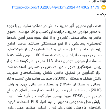
https://doi.org/10.22034/jvcbm.2024.414362.1173
چکیده
هدف این تحقیق تأثیر مدیریت دانش در عملکرد سازمانی با توجه
به متغیر میانجی مدیریت فرایندهای کسب و کار می‎باشد. تحقیق
حاضر به لحاظ هدف، کاربردی و از نظر نحوه جمع آوری داده‌ها
توصیفی- پیمایشی و از نوع همبستگی می‎باشد. جامعه آماری
پژوهش حاضر شامل مدیران و کارشناسان یکی از شرکت‌های
فعال در حوزه صادرات و واردات به تعداد 160 نفرمی باشد که با
استفاده از فرمول کوکران تعداد 113 نفر در نظر گرفته شد و از
روش نمونه‌گیری صورت غیر تصادفی در دسترس استفاده شد.
ابزار گردآوری در تحقیق حاضر، شامل پرسشنامه‌های مدیریت
دانش فونگ و همکاران (2009)، مدیریت فرایندهای کسب و کار
روحانی و همکاران (1394) و عملکرد سازمانی چوی و راینی
(2010) می‌باشد. پایایی تحقیق با استفاده از معیار آلفای کرونباخ
در نرم ­افزار SPSS مورد بررسی قرار گرفت و تأیید شد. جهت
برازش مدل مفهومی تحقیق از نرم افزار PLS استفاده گردید.
یافته‌های پژوهش نشان داد که بر اساس مقادیر معنی داری