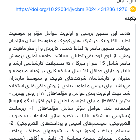
https://doi.org/10.22034/jvcbm.2024.431236.1276
چکیده
هدف این تحقیق بررسی و اولویت عوامل مؤثر بر موفقیت
تجارت الکترونیک در شرکت‌های کوچک و متوسط استان مازندران
می‎باشد. تحقیق حاضر به لحاظ هدف، کاربردی و از نظر ماهیت و
روش، از نوع توصیفی-تحلیلی می‎باشد. جامعه آماری پژوهش
حاضر شامل 15 نفر از خبرگان که تحصیلات کارشناسی ارشد و
بالاتر و دارای حداقل 10 سال سابقه کاری در زمینه مربوطه و
مدیران و کارشناسان شرکت‌های کوچک و متوسط مازندران
می‌باشد. برای بررسی و اولویت بندی از روش دلفی فازی استفاده
شد. جهت اولویت بندی عوامل و مؤلفه‌های آن از روش بهترین –
بدترین (BWM) و برای تجزیه و تحلیل از نرم افزار لینگو (lingo)
استفاده شد. عوامل مؤثر شامل مؤلفه‌های 1- زیرساخت
(دسترسی به شبکه اینترنت، ذخیره سازی اطلاعات به صورت
الکترونیکی، سیستم‌های امنیتی و پرداخت‌های الکترونیکی)، 2-
سیستم پرداخت (مجوز پرداخت، شیوه‎های مختلف پرداخت
مشتری، عملیات تسویه حساب)، 3- دانش و آگاهی (سیستم