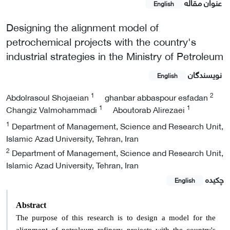
عنوان مقاله
English
Designing the alignment model of
petrochemical projects with the country's
industrial strategies in the Ministry of Petroleum
نویسندگان
English
1
2
Abdolrasoul Shojaeian
ghanbar abbaspour esfadan
1
1
Changiz Valmohammadi
Aboutorab Alirezaei
1
Department of Management, Science and Research Unit,
Islamic Azad University, Tehran, Iran
2
Department of Management, Science and Research Unit,
Islamic Azad University, Tehran, Iran
چکیده
English
Abstract
The purpose of this research is to design a model for the
alignment of petroleum refinery projects with the country's