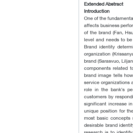
Extended 
Introduction
One of the fundamental 
affects business perfo
of the brand (Fan, Hsu
level and needs to be
Brand identity determ
organization (Krissany
brand (Sarasvuo, Lilja
components related to
brand image tells how
service organizations 
role in the bank's p
customers by respondi
significant increase 
unique position for th
most basic concepts re
desirable brand identi
research is to identif