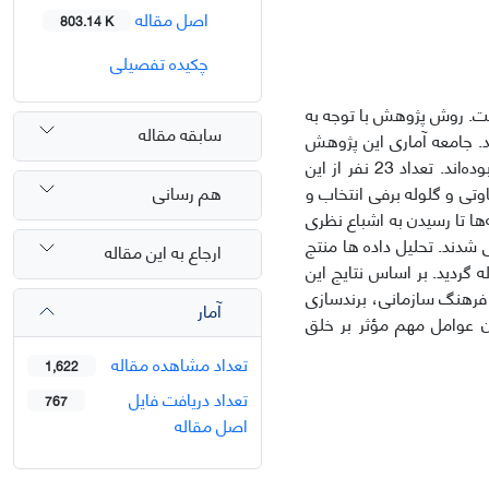
اصل مقاله
803.14 K
چکیده تفصیلی
ست. روش پژوهش با توجه به
سابقه مقاله
د. جامعه آماری این پژوهش
شامل خبرگان صنعت بانکداری ایران است که از مدیران ارشد بانک ملت در شهر تهران بوده‌اند. تعداد 23 نفر از این
هم رسانی
وتی و گلوله برفی انتخاب و
‌ها تا رسیدن به اشباع نظری
از نرم افزار MAXQDA 2018 تحلیل و کدگذاری شدند. تحلیل داده­ ها منتج
ارجاع به این مقاله
راج یافته­ های پژوهش شامل 130 کد اولیه، 33 مفهوم و 10 مقوله گردید. بر اساس نتایج این
 فرهنگ سازمانی، برندسازی
آمار
 عوامل مهم مؤثر بر خلق
تعداد مشاهده مقاله
1,622
تعداد دریافت فایل
767
اصل مقاله