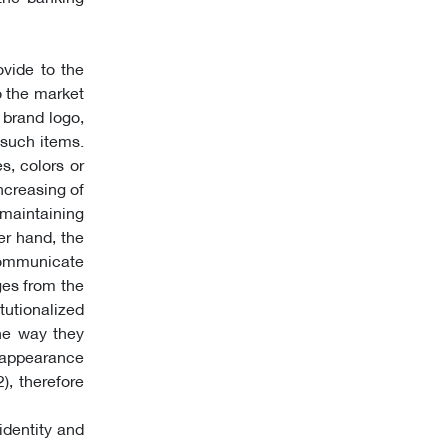
ovide to the
o the market
 brand logo,
 such items.
s, colors or
increasing of
 maintaining
r hand, the
communicate
ges from the
tutionalized
he way they
r appearance
), therefore
identity and