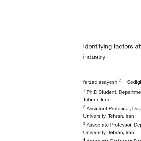
Identifying factors a
industry
2
farzad asayesh
Sedig
1
Ph.D Student, Departmen
Tehran, Iran
2
Assistant Professor, D
University, Tehran, Iran
3
Associate Professor, De
University, Tehran, Iran
4
Associate Professor, De