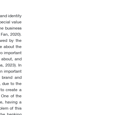
rand identity
pecial value
the business
Fan, 2020).
owed by the
ue about the
wo important
 about, and
, 2023). In
an important
e brand and
 due to the
to create a
. One of the
re, having a
blem of this
 the banking