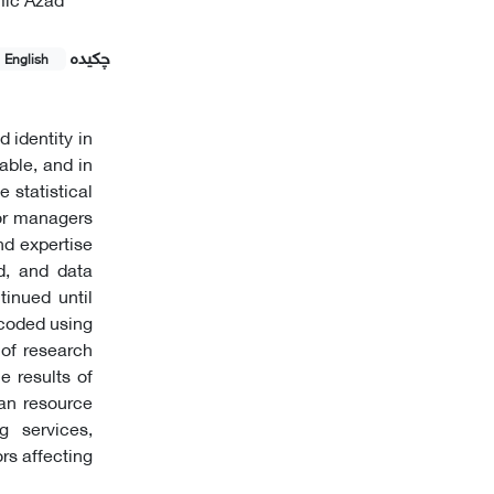
چکیده
English
d identity in
able, and in
 statistical
ior managers
nd expertise
d, and data
tinued until
 coded using
 of research
e results of
man resource
g services,
ors affecting