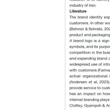
industry of Iran.
Literature
The brand identity exp
customers. In other wo
(Behrozi & Sohrabi, 202
product and packaging,
A brand logo is a sign
symbols, and its purpos
competition in the bus
and expanding brand c
widespread use of inf
with customers (Farman
actual organizational 
(Andersen et al, 2023
provide service to cu
has an impact on how t
internal branding plays 
Clottey, Gyampoh & Ana