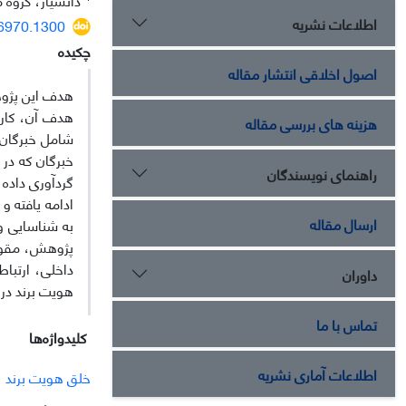
اطلاعات نشریه
36970.1300
چکیده
اصول اخلاقی انتشار مقاله
هدف این پژوه
هدف آن، کارب
هزینه های بررسی مقاله
خبرگان که در 
راهنمای نویسندگان
گردآوری داده­
ارسال مقاله
پژوهش، مقوله
داخلی، ارتب
داوران
هویت برند در
تماس با ما
کلیدواژه‌ها
اطلاعات آماری نشریه
خلق هویت برند