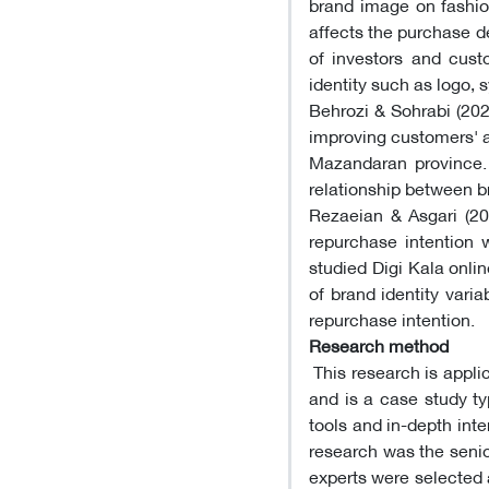
brand image on fashio
affects the purchase d
of investors and cust
identity such as logo, 
Behrozi & Sohrabi (2022
improving customers' at
Mazandaran province. 
relationship between br
Rezaeian & Asgari (20
repurchase intention 
studied Digi Kala onli
of brand identity vari
repurchase intention.
Research method
This research is applic
and is a case study ty
tools and in-depth inte
research was the senio
experts were selected