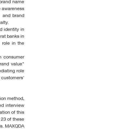
 brand name
he awareness
e and brand
alty.
 identity in
rat banks in
role in the
 on consumer
rand value"
diating role
n customers'
tion method,
ed interview
tion of this
 23 of these
ods. MAXQDA