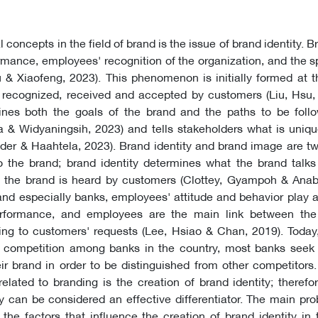
Abstract
concepts in the field of brand is the issue of brand identity. B
rmance, employees' recognition of the organization, and the s
 & Xiaofeng, 2023). This phenomenon is initially formed at 
 recognized, received and accepted by customers (Liu, Hsu, 
ines both the goals of the brand and the paths to be foll
a & Widyaningsih, 2023) and tells stakeholders what is uniq
nder & Haahtela, 2023). Brand identity and brand image are t
 the brand; brand identity determines what the brand talks
 the brand is heard by customers (Clottey, Gyampoh & Anaba
and especially banks, employees' attitude and behavior play 
erformance, and employees are the main link between th
ng to customers' requests (Lee, Hsiao & Chan, 2019). Today,
in competition among banks in the country, most banks seek 
eir brand in order to be distinguished from other competitors
lated to branding is the creation of brand identity; therefo
ty can be considered an effective differentiator. The main pro
y the factors that influence the creation of brand identity in