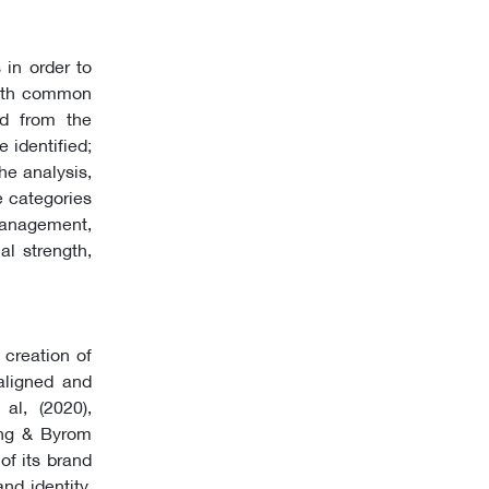
 in order to
 with common
ed from the
 identified;
he analysis,
e categories
management,
al strength,
 creation of
 aligned and
al, (2020),
ung & Byrom
of its brand
and identity.