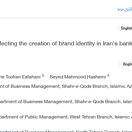
تژی برند
Englis
ffecting the creation of brand identity in Iran's ban
Engli
3
4
he Tootian Esfahani
Seyed Mahmood Hashemi
t of Business Management, Shahr-e-Qods Branch, Islamic Aza
epartment of Business Management, Shahr-e-Qods Branch, Isla
partment of Public Management, West Tehran Branch, Islamic
partment of Business Management, North Tehran Branch, Isla