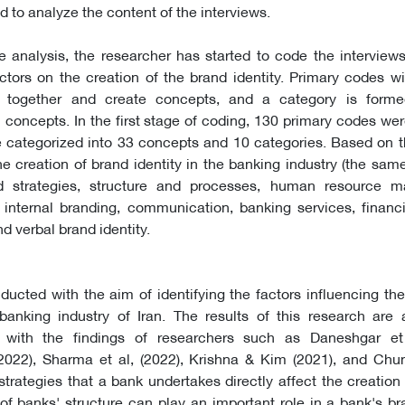
 to analyze the content of the interviews.
e analysis, the researcher has started to code the interviews
actors on the creation of the brand identity. Primary codes
 together and create concepts, and a category is form
 concepts. In the first stage of coding, 130 primary codes were
 categorized into 33 concepts and 10 categories. Based on t
the creation of brand identity in the banking industry (the sam
d strategies, structure and processes, human resource 
, internal branding, communication, banking services, financi
nd verbal brand identity.
ucted with the aim of identifying the factors influencing the
 banking industry of Iran. The results of this research are
with the findings of researchers such as Daneshgar et 
2022), Sharma et al, (2022), Krishna & Kim (2021), and Ch
strategies that a bank undertakes directly affect the creation 
ty of banks' structure can play an important role in a bank's br