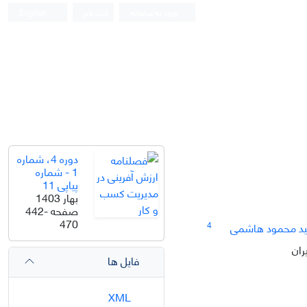
ورود به سامانه
ثبت نام
English
دوره 4، شماره
1 - شماره
پیاپی 11
بهار 1403
صفحه
442-
470
4
د محمود هاشمی
ران
فایل ها
XML