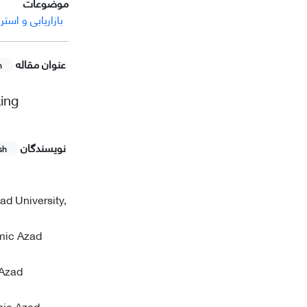
موضوعات
بازاریابی و استرا
عنوان مقاله
h
king
نویسندگان
sh
d University,
mic Azad
 Azad
mic Azad