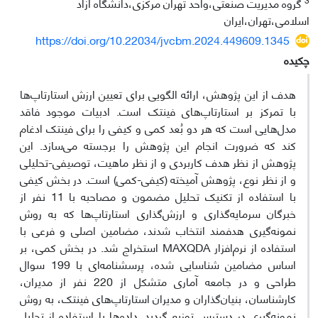
گروه مدیریت صنعتی،واحد تهران مرکزی،دانشگاه آزاد
اسلامی،تهران،ایران
https://doi.org/10.22034/jvcbm.2024.449609.1345
چکیده
هدف از این پژوهش، ارائه الگویی برای تعیین ارزش استارتاپ‌ها
با تمرکز بر استارتاپ‌های فینتک است. ادبیات موجود فاقد
مدل‌هایی است که هر دو بُعد کمی و کیفی را برای فینتک ادغام
کند که ضرورت انجام این پژوهش را برجسته می‌سازد. این
پژوهش از نظر هدف کاربردی و از نظر ماهیت، توصیفی-تحلیلی
و از نظر نوع، پژوهش آمیخته (کیفی-کمی) است. در بخش کیفی
با استفاده از تکنیک تحلیل مضمون و مصاحبه با 11 نفر از
خبرگان سرمایه‌گذاری و ارزش‌گذاری استارتاپ‌ها که به روش
نمونه‌گیری هدفمند انتخاب شدند، مضامین اصلی و فرعی با
استفاده از نرم‌افزار MAXQDA استخراج شد. در بخش کمی، بر
اساس مضامین شناسایی شده، پرسشنامه‌ای با 199 سوال
طراحی و در جامعه آماری متشکل از 220 نفر از مدیران،
کارشناسان، بنیان‌گذاران و مدیران استارتاپ‌های فینتک، به روش
نمونه‌گیری در دسترس توزیع گردید. داده‌ها با استفاده از تحلیل