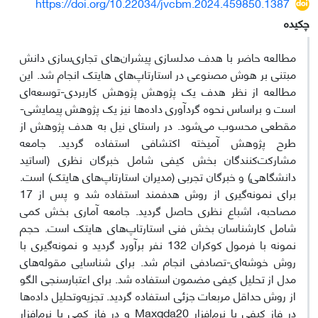
https://doi.org/10.22034/jvcbm.2024.459850.1387
چکیده
مطالعه حاضر با هدف مدلسازی پیشران‌های تجاری‌سازی دانش
مبتنی بر هوش مصنوعی در استارتاپ‌های هایتک انجام شد. این
مطالعه از نظر هدف یک پژوهش پژوهش کاربردی-توسعه‌ای
است و براساس نحوه گردآوری داده‌ها نیز یک پژوهش پیمایشی-
مقطعی محسوب می‌شود. در راستای نیل به هدف پژوهش از
طرح پژوهش آمیخته اکتشافی استفاده گردید. جامعه
مشارکت‌کنندگان بخش کیفی شامل خبرگان نظری (اساتید
دانشگاهی) و خبرگان تجربی (مدیران استارتاپ‌های هایتک) است.
برای نمونه‌گیری از روش هدفمند استفاده شد و پس از 17
مصاحبه، اشباع نظری حاصل گردید. جامعه آماری بخش کمی
شامل کارشناسان بخش فنی استارتاپ‌های هایتک است. حجم
نمونه با فرمول کوکران 132 نفر برآورد گردید و نمونه‌گیری با
روش خوشه‌ای-تصادفی انجام شد. برای شناسایی مقوله‌های
مدل از تحلیل کیفی مضمون استفاده شد. برای اعتبارسنجی الگو
از روش حداقل مربعات جزئی استفاده گردید. تجزیه‌وتحلیل داده‌ها
در فاز کیفی با نرم‌افزار Maxqda20 و در فاز کمی با نرم‌افزار