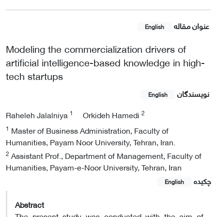
عنوان مقاله
English
Modeling the commercialization drivers of
artificial intelligence-based knowledge in high-
tech startups
نویسندگان
English
1
2
Raheleh Jalalniya
Orkideh Hamedi
1
Master of Business Administration, Faculty of
Humanities, Payam Noor University, Tehran, Iran.
2
Assistant Prof., Department of Management, Faculty of
Humanities, Payam-e-Noor University, Tehran, Iran
چکیده
English
Abstract
The present study was conducted with the aim of