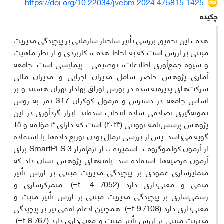
https://doi.org/10.22034/jvcbm.2024.475815.1425
چکیده
هدف این تحقیق بررسی تأثیر ساختار سازمانی بر پیچیدگی مدیریت
مبتنی بر ارزش است که به لحاظ هدف، کاربردی و از نظر ماهیت
و شیوه جمع‌آوری اطلاعات، توصیفی - پیمایشی است. جامعه‌
آماری پژوهش حاضر شامل مدیران اجرایی و مدیران مالی
شرکت‌های پذیرفته شده در بورس اوراق بهادار تهران هستند و بر
اساس جامعه در دسترس و فرمول کوکران 317 نفر به روش
نمونه‌گیری تصادفی ساده انتخاب شده‌اند. ابزار گردآوری در این
پژوهش پرسش‌نامه نووتنی (۲۰۲۳) است که دارای ۴ مؤلفه و ۱۵
گویه می‌باشد. پس از بررسی نرمال بودن توزیع داده‌ها با استفاده
از آزمون کولموگروف- اسمیرنف، از نرم‌افزار SmartPLS 3 برای
آزمون فرضیه‌ها استفاده شد. یافته‌های پژوهش نشان داد که
متمایزسازی عمودی بر پیچیدگی مدیریت مبتنی بر ارزش تأثیر
منفی و معنی‌داری دارد (052/ 4- t=). متمرکزسازی و
رسمی‌سازی بر پیچیدگی مدیریت مبتنی بر ارزش تأثیر مثبت و
معنی‌داری دارد (108/ 9 t=). همچنین ادغام افقی نیز بر پیچیدگی
مدیریت مبتنی بر ارزش تأثیر مثبت و معنی‌داری دارد (67/ 8 t=).