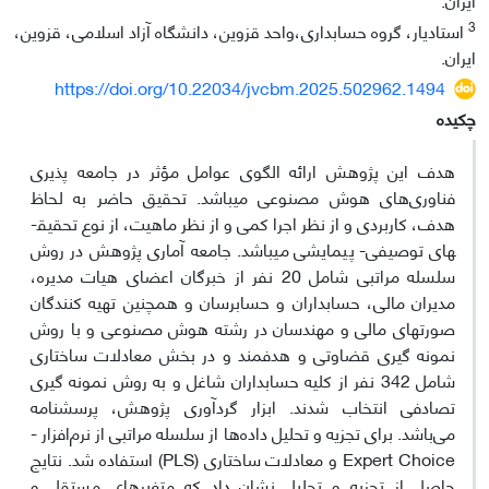
3
استادیار، گروه حسابداری،واحد قزوین، دانشگاه آزاد اسلامی، قزوین،
ایران.
https://doi.org/10.22034/jvcbm.2025.502962.1494
چکیده
هدف این پژوهش ارائه الگوی عوامل مؤثر در جامعه پذیری
فناوری‌های هوش مصنوعی می‎باشد. تحقیق حاضر به لحاظ
هدف، کاربردی و از نظر اجرا کمی و از نظر ماهیت، از نوع تحقیق­
های ‌توصیفی- پیمایشی می‎باشد. جامعه آماری پژوهش در روش
سلسله مراتبی شامل 20 نفر از خبرگان اعضای هیات مدیره،
مدیران مالی، حسابداران و حسابرسان و همچنین تهیه کنندگان
صورت­های مالی و مهندسان در رشته هوش مصنوعی و با روش
نمونه گیری قضاوتی و هدفمند و در بخش معادلات ساختاری
شامل 342 نفر از کلیه حسابداران شاغل و به روش نمونه گیری
تصادفی انتخاب شدند. ابزار گردآوری پژوهش، پرسشنامه
می‌باشد. برای تجزیه و تحلیل داده‌ها از سلسله مراتبی از نرم‌افزار ­
Expert Choice و معادلات ساختاری (PLS) استفاده شد. نتایج
حاصل از تجزیه و تحلیل نشان داد که متغیرهای مستقل و