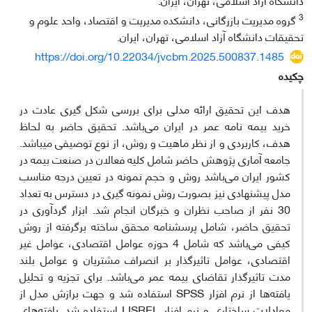
3
گروه مدیریت بازرگانی، دانشکده مدیریت و اقتصاد، واحد علوم و
تحقیقات دانشگاه آزاد اسلامی، تهران، ایران.
https://doi.org/10.22034/jvcbm.2025.500837.1485
چکیده
هدف این تحقیق ارائه مدلی برای بررسی شکل گیری عادت در
خرید بیمه نامه عمر در ایران می‌باشد. تحقیق حاضر به لحاظ
هدف، کاربردی و از نظر ماهیت و روش، از نوع توصیفی می‎باشد.
جامعه آماری پژوهش حاضر شامل کلیه فعالان در صنعت بیمه در
کشور ایران می‌باشد روش و حجم نمونه در تعیین درجه مناسب
مدل پیشنهادی نیز بصورت روش نمونه گیری در دسترس به تعداد
30 نفر از صاحب نظران و خبرگان انجام شد. ابزار گردآوری در
تحقیق حاضر، شامل پرسشنامه محقق ساخته برگرفته از روش
کیفی می‌باشد که شامل 4 حوزه عوامل اقتصادی، عوامل غیر
اقتصادی، عوامل تاثیرگذار بر انصراف مشتریان و عوامل بلند
مدت تاثیرگذار تقاضای بیمه عمر می‌باشد. برای تجزیه و تحلیل
یافته‌ها از نرم افزار SPSS استفاده شد و جهت برازش مدل از
معادلات ساختاری و نرم افزار LISREL استفاده شد. یافته‌های