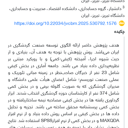
3
دانشیار، گروه حسابداری، دانشکده اقتصاد، مدیریت و حسابداری،
دانشگاه تبریز، تبریز، ایران
https://doi.org/10.22034/jvcbm.2025.530792.1576
چکیده
هدف پژوهش حاضر ارائه الگوی توسعه صنعت گردشگری در
ایران می‌باشد. روش پژوهش با توجه به هدف آن، بنیادی و از
حیث شیوه اجرا، آمیخته (کیفی-کمی) و با رویکرد مبتنی بر
نظریه‌پردازی داده بنیاد می باشد. جامعه آماری در بخش کیفی
شامل 23 نفر از خبرگان صاحب‌نظر در زمینه مبانی تئوریک و
عملی صنعت توریسم؛ شامل اعضای هیأت علمی دانشگاه و
مدیران گردشگری که به صورت گلوله برفی و در بخش کمی
شامل 374 نفر از کارشناسان حوزه گردشگری انتخاب شدند. ابزار
گرداوری یافته ها در بخش کیفی مصاحبه نیمه ساختاریافته و در
بخش کمی پرسشنامه محقق ساخته می باشد. تجزیه و تحلیل
داده ها در بخش کیفی بر اساس روش داده بنیاد و از نرم افزار
MAXQDA و در بخش کمی از نرم افزارSPSS استفاده شد. نتایج
پژوهش نشان داد با توجه به هدف تعیین‌شده، زیرساخت های