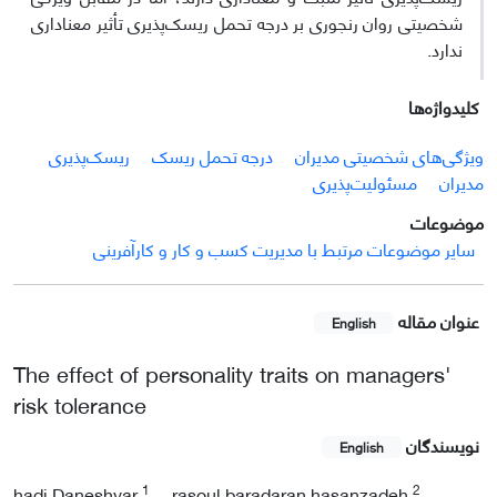
شخصیتی روان رنجوری بر درجه تحمل ریسک‌پذیری تأثیر معناداری
ندارد.
کلیدواژه‌ها
ویژگی‌های شخصیتی مدیران
درجه تحمل ریسک
ریسک‌پذیری
مدیران
مسئولیت‌پذیری
موضوعات
سایر موضوعات مرتبط با مدیریت کسب و کار و کارآفرینی
عنوان مقاله
English
The effect of personality traits on managers'
risk tolerance
نویسندگان
English
1
2
hadi Daneshvar
rasoul baradaran hasanzadeh