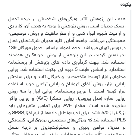
چکیده
هدف این پژوهش تأثیر ویژگی‌های شخصیتی بر درجه تحمل
ریسک مدیران است، روش پژوهش با توجه به هدف آن، کاربردی
و از حیث شیوه اجرا، کمی و از نظر ماهیت و روش، توصیفی-
همبستگی می‌باشد. جامعه آماری کلیه مدیران شرکت‌های فعال
در بورس تهران می‌‏باشد، حجم نمونه براساس جدول مورگان 139
نفر تعیین گردید، در این پژوهش از روش نمونه‌گیری هدفمند
استفاده شد. جهت گردآوری داده های پژوهش از پرسشنامه
استاندارد بر اساس طیف 5 درجه ای لیکرت استفاده شد. روایی
محتوایی ابزار توسط متخصصین و خبرگان تایید و برای سنجش
پایایی ابزار، روش آلفای کرونباخ و پایایی ترکیبی مورد استفاده
قرار گرفته است. با توزیع پرسشنامه، روایی ابزار با سه روش
روایی سازه (مدل بیرونی)، روایی همگرا (AVE) و روایی واگرا
سنجیده شده است. مقدار AVE برای تمامی متغیرهای باید
بزرگ‌تر از 5/0 باشد. برای تجزیه‌وتحلیل داده‌ها از نرم افزارSPSS و
PLS استفاده شد که ویژگی‌های شخصیتی برون‌گرایی، گشودگی
بر تجربه، توافق پذیری و مسئولیت‌پذیری بر درجه تحمل
ریسک‌پذیری تأثیر مثبت و معناداری دارند، اما در مقابل ویژگی