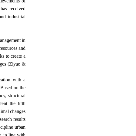
chievements of
 has received
nd industrial
 management in
 resources and
ks to create a
ages (Ziyae &
zation with a
. Based on the
ncy, structural
tent the fifth
inimal changes
search results
scipline urban
 in line with