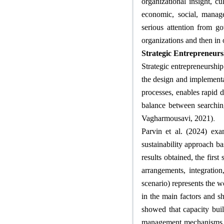
organizational insight, c
economic, social, manag
serious attention from go
organizations and then in
Strategic Entrepreneurs
Strategic entrepreneurship
the design and implementat
processes, enables rapid 
balance between searchin
.
Vagharmousavi, 2021)
Parvin et al. (2024) exa
sustainability approach ba
results obtained, the first
arrangements, integration
scenario) represents the w
in the main factors and s
showed that capacity build
management mechanisms, s