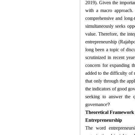
2019). Given the importa
with a macro approach. S
comprehensive and long-te
simultaneously seeks oppo
value. Therefore, the int
entrepreneurship (Rajabpo
long been a topic of disc
scrutinized in recent yea
concern for expanding th
added to the difficulty of
that only through the app
the indicators of good g
seeking to answer the q
?
governance
Theoretical Framework
Entrepreneurship
The word entrepreneurs