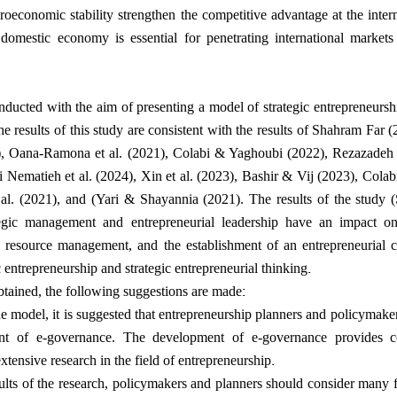
roeconomic stability strengthen the competitive advantage at the intern
domestic economy is essential for penetrating international market
ducted with the aim of presenting a model of strategic entrepreneurshi
 results of this study are consistent with the results of Shahram Far (
8), Oana-Ramona et al. (2021), Colabi & Yaghoubi (2022), Rezazadeh e
ri Nematieh et al. (2024), Xin et al. (2023), Bashir & Vij (2023), Col
l. (2021), and (Yari & Shayannia (2021). The results of the study 
egic management and entrepreneurial leadership have an impact o
al resource management, and the establishment of an entrepreneurial c
.
ic entrepreneurship and strategic entrepreneurial thinking
:
obtained, the following suggestions are made
e model, it is suggested that entrepreneurship planners and policymake
nt of e-governance. The development of e-governance provides co
.
xtensive research in the field of entrepreneurship
ults of the research, policymakers and planners should consider many f