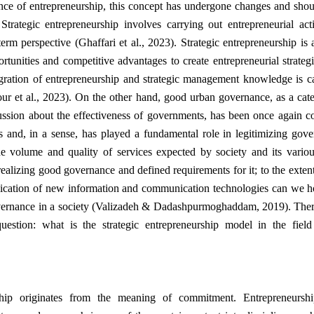
nce of entrepreneurship, this concept has undergone changes and sho
trategic entrepreneurship involves carrying out entrepreneurial acti
rm perspective (Ghaffari et al., 2023). Strategic entrepreneurship is 
rtunities and competitive advantages to create entrepreneurial strateg
egration of entrepreneurship and strategic management knowledge is ca
ur et al., 2023). On the other hand, good urban governance, as a cate
ussion about the effectiveness of governments, has been once again c
rs and, in a sense, has played a fundamental role in legitimizing gov
e volume and quality of services expected by society and its variou
 realizing good governance and defined requirements for it; to the extent
lication of new information and communication technologies can we ho
overnance in a society (Valizadeh & Dadashpurmoghaddam, 2019). Ther
uestion: what is the strategic entrepreneurship model in the fiel
hip originates from the meaning of commitment. Entrepreneurs