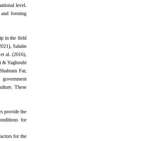
ational level.
s and forming
p in the field
2021), Salatin
t al. (2016),
abi & Yaghoubi
(Shahram Far,
n government
ulture. These
rs provide the
nditions for
actors for the