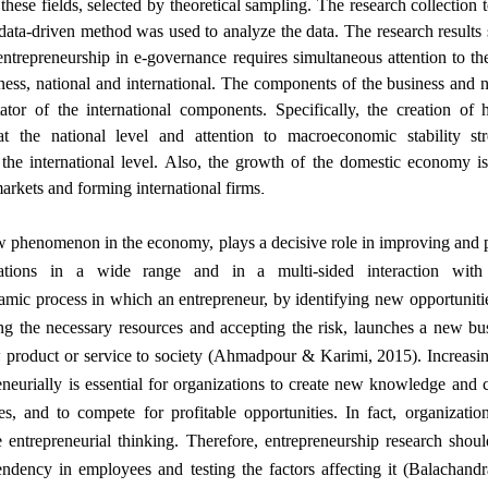
 these fields, selected by theoretical sampling. The research collection t
 data-driven method was used to analyze the data. The research results
entrepreneurship in e-governance requires simultaneous attention to t
iness, national and international. The components of the business and n
tator of the international components. Specifically, the creation of
 at the national level and attention to macroeconomic stability st
the international level. Also, the growth of the domestic economy is 
.
markets and forming international firms
w phenomenon in the economy, plays a decisive role in improving and 
ations in a wide range and in a multi-sided interaction with
amic process in which an entrepreneur, by identifying new opportuniti
ng the necessary resources and accepting the risk, launches a new bu
w product or service to society (Ahmadpour & Karimi, 2015). Increasi
eneurially is essential for organizations to create new knowledge and c
, and to compete for profitable opportunities. In fact, organization
entrepreneurial thinking. Therefore, entrepreneurship research shoul
endency in employees and testing the factors affecting it (Balachand