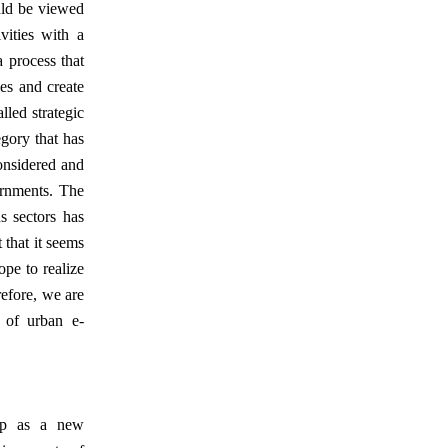
uld be viewed
vities with a
a process that
ies and create
lled strategic
gory that has
onsidered and
ernments. The
s sectors has
 that it seems
pe to realize
efore, we are
d of urban e-
hip as a new