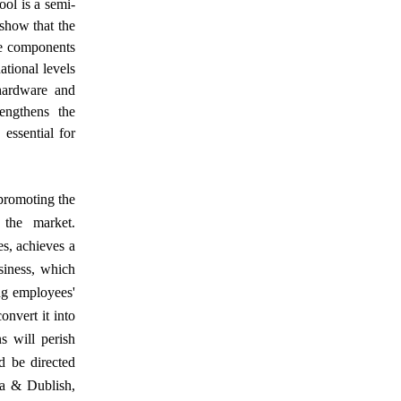
ool is a semi-
 show that the
he components
ational levels
 hardware and
rengthens the
essential for
promoting the
 the market.
es, achieves a
siness, which
ng employees'
onvert it into
s will perish
d be directed
ra & Dublish,