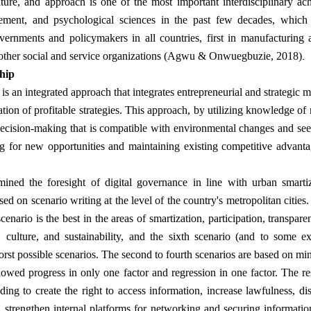
ulture, and approach is one of the most important interdisciplinary a
ement, and psychological sciences in the past few decades, which
vernments and policymakers in all countries, first in manufacturing a
.
 other social and service organizations (Agwu & Onwuegbuzie, 2018)
hip
 is an integrated approach that integrates entrepreneurial and strategic
ion of profitable strategies. This approach, by utilizing knowledge of
decision-making that is compatible with environmental changes and see
g for new opportunities and maintaining existing competitive advant
mined the foresight of digital governance in line with urban smarti
sed on scenario writing at the level of the country's metropolitan cities
 scenario is the best in the areas of smartization, participation, transpare
, culture, and sustainability, and the sixth scenario (and to some ex
orst possible scenarios. The second to fourth scenarios are based on m
howed progress in only one factor and regression in one factor. The re
ing to create the right to access information, increase lawfulness, di
trengthen internal platforms for networking and securing information