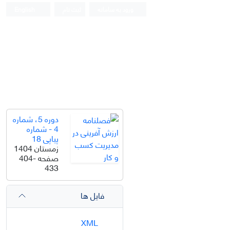
ورود به سامانه
ثبت نام
English
دوره 5، شماره
4 - شماره
پیاپی 18
زمستان 1404
صفحه
404-
433
فایل ها
XML