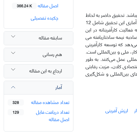
اصل مقاله
366.24 K
هدف این پژوهش ارائه الگوی کارآفرینی استراتژیک در حوزه حکمرانی الکترونیک شهری می‎باشد. تحقیق حاضر به لحاظ
چکیده تفصیلی
هدف، بنیادی – کاربردی و از نظر اجرا کیفی و مبتنی بر نظریه داده‌بنیاد می‎باشد. جامعه آماری این تحقیق شامل 12
عالیت کارآفرینانه در این
صاحبه نیمه ساختاریافته می
سابقه مقاله
می‌دهد که توسعه کارآفرینی
ر، ملی و بین‌المللی است.
هم رسانی
مللی عمل می‌کنند. به طور
تصادی کلان، مزیت رقابتی
ارجاع به این مقاله
ای بین‌المللی و شکل‌گیری
آمار
تعداد مشاهده مقاله
328
ر
ارزش آفرینی
تعداد دریافت فایل
129
اصل مقاله