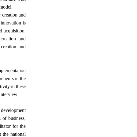
.
 model
e creation and
 innovation is
d acquisition.
 creation and
 creation and
mplementation
reneurs in the
ivity in these
.
 interview
e development
s of business,
itator for the
t the national