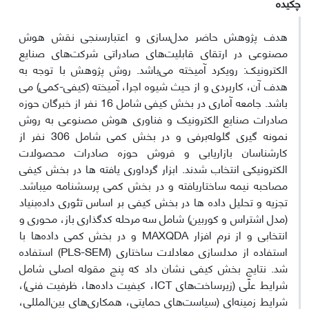
چکیده
هدف پژوهش حاضر مدل‌سازی و اعتبارسنجی نقش هوش
مصنوعی در ارتقای قابلیت‌های صادراتی شرکت‌های صنایع
الکترونیک: رویکرد آمیخته می‌باشد. روش پژوهش با توجه به
هدف آن، کاربردی و از حیث شیوه اجرا، آمیخته (کیفی-کمی) می
باشد. جامعه آماری در بخش کیفی شامل 16 نفر از خبرگان حوزه
صادرات صنایع الکترونیک و فناوری هوش مصنوعی به روش
نمونه گیری گلوله‌برفی و در بخش کمی شامل 306 نفر از
کارشناسان بازاریابی و فروش حوزه صادرات محصولات
الکترونیکی انتخاب شدند. ابزار گرداوری یافته ها در بخش کیفی
مصاحبه نیمه ساختاریافته و در بخش کمی پرسشنامه می‎باشد.
تجزیه و تحلیل داده ها در بخش کیفی بر اساس تئوری داده‌بنیاد
(مدل اشتراس و کوربین) شامل سه مرحله کدگذاری باز، محوری و
انتخابی و از نرم افزار MAXQDA و در بخش کمی داده‌ها با
استفاده از مدلسازی معادلات ساختاری (PLS-SEM) استفاده
شد. نتایج بخش کیفی نشان داد که پنج مقوله اصلی شامل
شرایط علّی (زیرساخت‌های ICT، کیفیت داده‌ها، ظرفیت فنی)،
شرایط زمینه‌ای (سیاست‌های حمایتی، همکاری‌های بین‌المللی،