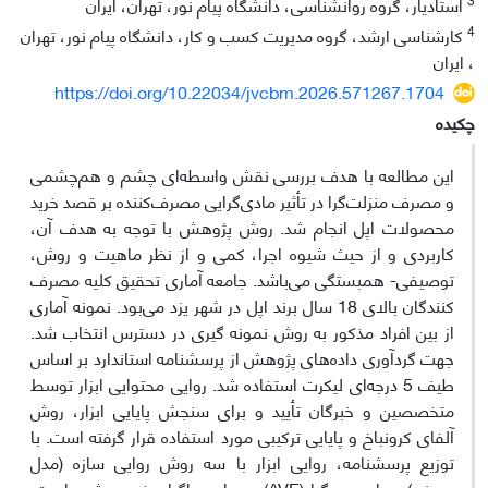
استادیار، گروه روانشناسی، دانشگاه پیام نور، تهران، ایران
4
کارشناسی ارشد، گروه مدیریت کسب و کار، دانشگاه پیام نور، تهران
، ایران
https://doi.org/10.22034/jvcbm.2026.571267.1704
چکیده
این مطالعه با هدف بررسی نقش واسطه‌ای چشم و هم‌چشمی
و مصرف منزلت‌گرا در تأثیر مادی‌گرایی مصرف‌کننده بر قصد خرید
محصولات اپل انجام شد. روش پژوهش با توجه به هدف آن،
کاربردی و از حیث شیوه اجرا، کمی و از نظر ماهیت و روش،
توصیفی- همبستگی می‌باشد. جامعه آماری تحقیق کلیه مصرف
کنندگان بالای 18 سال برند اپل در شهر یزد می‌بود. نمونه آماری
از بین افراد مذکور به روش نمونه گیری در دسترس انتخاب شد.
جهت گردآوری داده‌های پژوهش از پرسشنامه استاندارد بر اساس
طیف 5 درجه‌ای لیکرت استفاده شد. روایی محتوایی ابزار توسط
متخصصین و خبرگان تأیید و برای سنجش پایایی ابزار، روش
آلفای کرونباخ و پایایی ترکیبی مورد استفاده قرار گرفته است. با
توزیع پرسشنامه، روایی ابزار با سه روش روایی سازه (مدل
بیرونی)، روایی همگرا (AVE) و روایی واگرا سنجیده شده است.