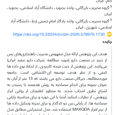
3
گروه مدیریت بازرگانی، واحد بجنورد، دانشگاه آزاد اسلامی، بجنورد،
ایران.
4
گروه مدیریت بازرگانی، واحد یادگار امام خمینی (ره)، دانشگاه آزاد
اسلامی، شهرری، ایران.
https://doi.org/10.22034/jvcbm.2026.578976.1730
چکیده
هدف این پژوهش ارائه مدل مفهومی مدیریت ناهنجاری‌های پس
از خرید در صنعت دارو (مورد مطالعه: شرکت دارو مفید ایران)
می‌باشد. این پژوهش از حیث نتیجه کاربردی، از لحاظ نوع داده ها
کیفی و از نظر هدف توسعه ای-اکتشافی است. جامعه
موردمطالعه، خبرگان صنعت دارو می باشند که 15 نفر از آنان به
عنوان نمونه برای انجام مصاحبه به روش هدفمند تا رسیدن به
اشباع نظری انتخاب شدند. به منظور اطمینان از روایی ابزار
پژوهش، از نظرات اساتید آشنا با این حوزه و برای محاسبه پایایی
مصاحبه ها، از پایایی بین دو کدگذار و برای تجزیه وتحلیل داده ها
از نرم افزار MAXQDA استفاده شد. مدل استخراجی مطابق مدل
اشتراوس و کوربین می‌باشد که به تمام ابعاد مدل شامل شرایط