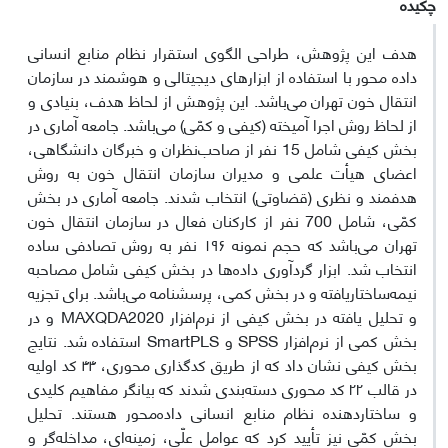
چکیده
هدف این پژوهش، طراحی الگوی استقرار نظام منابع انسانی
داده محور با استفاده از ابزارهای دیجیتالی و هوشمند در سازمان
انتقال خون تهران می‌باشد. این پژوهش از لحاظ هدف، بنیادی و
از لحاظ روش اجرا آمیخته (کیفی و کمّی) می‌باشد. جامعه آماری در
بخش کیفی شامل 15 نفر از صاحب‌نظران و خبرگان دانشگاهی،
اعضای هیأت علمی و مدیران سازمان انتقال خون به روش
هدفمند و نظری (قضاوتی) انتخاب شدند. جامعه آماری در بخش
کمّی، شامل 700 نفر از کارکنان فعال در سازمان انتقال خون
تهران می‌باشد که حجم نمونه ۱۹۶ نفر به روش تصادفی ساده
انتخاب شد. ابزار گردآوری داده‌ها در بخش کیفی شامل مصاحبه
نیمه‌ساختاریافته و در بخش کمی، پرسشنامه می‌باشد. برای تجزیه
و تحلیل یافته در بخش کیفی از نرم‌افزار MAXQDA2020 و در
بخش کمی از نرم‌افزار SPSS و SmartPLS استفاده شد. نتایج
بخش کیفی نشان داد که از طریق کدگذاری محوری، ۴۴ کد اولیه
در قالب ۲۲ کد محوری دسته‌بندی شدند که بیانگر مفاهیم کلیدی
و ساختاردهنده نظام منابع انسانی داده‌محور هستند. تحلیل
بخش کمّی نیز تأیید کرد که عوامل علّی، زمینه‌ای، مداخله‌گر و