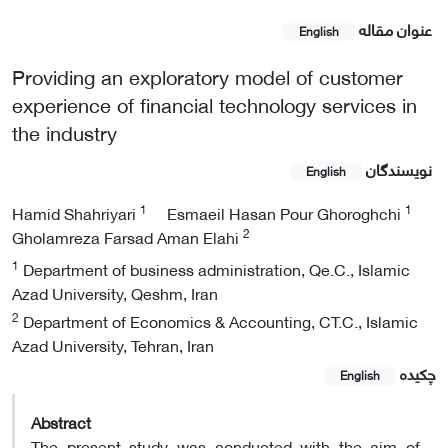
عنوان مقاله
English
Providing an exploratory model of customer
experience of financial technology services in
the industry
نویسندگان
English
1
1
Hamid Shahriyari
Esmaeil Hasan Pour Ghoroghchi
2
Gholamreza Farsad Aman Elahi
1
Department of business administration, Qe.C., Islamic
Azad University, Qeshm, Iran
2
Department of Economics & Accounting, CT.C., Islamic
Azad University, Tehran, Iran
چکیده
English
Abstract
The present study was conducted with the aim of