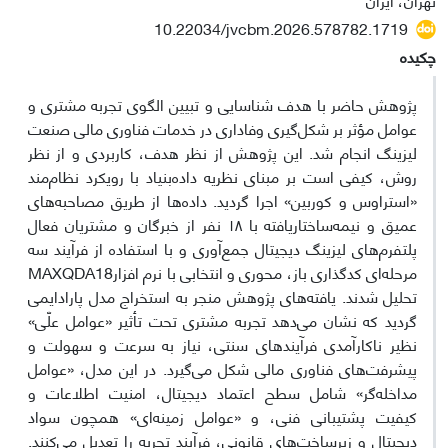
10.22034/jvcbm.2026.578782.1719
چکیده
پژوهش حاضر با هدف شناسایی و تبیین الگوی تجربه مشتری و
عوامل مؤثر بر شکل‌گیری وفاداری در خدمات فناوری مالی صنعت
لیزینگ انجام شد. این پژوهش از نظر هدف، کاربردی و از نظر
روش، کیفی است بر مبنای نظریه داده‌بنیاد با رویکرد نظام‌مند
«استراوس و کوربین» اجرا گردید. داده‌ها از طریق مصاحبه‌های
عمیق و نیمه‌ساختاریافته با ۱۸ نفر از خبرگان و مشتریان فعال
پلتفرم‌های لیزینگ دیجیتال جمع‌آوری و با استفاده از فرآیند سه
مرحله‌ای کدگذاری باز، محوری و انتخابی با نرم افزارMAXQDA18
تحلیل شدند. یافته‌های پژوهش منجر به استخراج مدل پارادایمی
گردید که نشان می‌دهد تجربه مشتری تحت تأثیر «عوامل علّی»
نظیر ناکارآمدی فرآیندهای سنتی، نیاز به سرعت و سهولت و
پیشرفت‌های فناوری مالی شکل می‌گیرد. در این مدل، «عوامل
مداخله‌گر» شامل سطح اعتماد دیجیتال، امنیت اطلاعات و
کیفیت پشتیبانی فنی، و «عوامل زمینه‌ای» همچون سواد
دیجیتال و زیرساخت‌های قانونی، فرآیند تجربه را تعدیل می‌کنند.