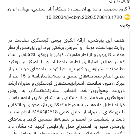
3
گروه مدیریت، واحد تهران غرب، دانشگاه آزاد اسلامی، تهران، ایران.
10.22034/jvcbm.2026.578813.1720
چکیده
هدف این پژوهش، ارائه الگوی بومی گردشگری سلامت در
وزارت بهداشت، درمان و آموزش پزشکی بود. این پژوهش از نظر
هدف، کاربردی و از نظر ماهیت، کیفی با رویکرد اکتشافی است
که بر مبنای استراتژی نظریه داده‌بنیاد و با تمرکز بر رویکرد
نظام‌مند «استراوس و کوربین» اجرا گردید. داده‌های مورد نیاز از
طریق انجام مصاحبه‌های عمیق و نیمه‌ساختاریافته با 15 نفر از
خبرگان حوزه سلامت، استراتژیست‌های گردشگری و مدیران ارشد
ذی‌ربط جمع‌آوری شد. انتخاب مشارکت‌کنندگان به روش
نمونه‌گیری هدفمند و تا دستیابی به اشباع نظری ادامه یافت.
فرآیند تحلیل داده‌ها در سه مرحله کدگذاری باز، محوری و انتخابی
با بهره‌گیری از نرم‌افزار تحلیل کیفی MAXQDA18 انجام شد تا
دقت و شفافیت در استخراج مقوله‌ها تضمین گردد. یافته‌های
پژوهش منجر به استخراج مدل پارادایمی گردید که نشان داد
الگوی بومی گردشگری سلامت بر مجموعه‌ای از عوامل علّی،