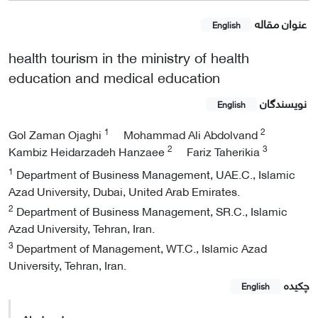
عنوان مقاله
English
health tourism in the ministry of health
education and medical education
نویسندگان
English
1
2
Gol Zaman Ojaghi
Mohammad Ali Abdolvand
2
3
Kambiz Heidarzadeh Hanzaee
Fariz Taherikia
1
Department of Business Management, UAE.C., Islamic
Azad University, Dubai, United Arab Emirates.
2
Department of Business Management, SR.C., Islamic
Azad University, Tehran, Iran.
3
Department of Management, WT.C., Islamic Azad
University, Tehran, Iran.
چکیده
English