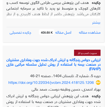
چکیده
هدف این پژوهش بررسی طراحی الگوی توسعه کسب و
کارهای کوچک و متوسط نو پدید با تاکید بر سرمایه اجتماعی
کارکنان می‌باشد. پژوهش حاضر از لحاظ هدف کاربردی و از نظر
شیوه اجرا کیفی می‌باشد. جامعه آماری پژوهش شامل مدیران،
بیشتر
متخصصین و صاحبان کسب و کارهای کوچک و متوسط نو پدید
استان تهران می‌باشند که از بین آنها 21 نفر با استفاده از روش
اصل مقاله
مشاهده مقاله
چکیده تفصیلی
405.65 K
نمونه‌گیری هدفمند از نوع گلوله برفی انتخاب شدند. برای گردآوری
داده‌های تحقیق از مصاحبه نیمه ساختارمند استفاده شد. فرایند
گردآوری داده‌ها تا سطح اشباع نظری ادامه یافت. برای تجزیه و
تحلیل از روش تحلیل مضمون استفاده شد. یافته‌های تحلیل شبکة
مدیریت کسب و کار
مضامین نشان داد 6 مضمون (سازمان‌دهنده) و 15 مضمون پایه
ارزیابی حواس پنجگانه و ارزش ادراک شده جهت وفاداری مشتریان
در صنعت بیمه با استفاده از روش تحلیل سلسله مراتبی فازی
و 54 کد اولیه مؤلفه‌ها و مقوله‌های توسعه کسب و کارهای
(FAHP)
کوچک و متوسط نو پدید با تاکید بر سرمایه اجتماعی کارکنان
دوره 5، شماره 2، تابستان 1404، صفحه
21-46
هستند. مضامین (سازمان‌دهنده) در قالب‌ 6 بعد ارائه شد که
https://doi.org/10.22034/jvcbm.2024.418125.1206
عبارت‌اند از: «قوانین و سیاست‌های اداری»، «شیوه‌های تولید
نوآورانه»، «منابع انسانی و یادگیری سازمانی»، «توانمندسازی و
بهزاد احمدی، حسین وظیفه دوست، صمد عالی
توسعه دانش نیروی انسانی»، «حمایت‌های مالی»، «ایجاد و
چکیده
هدف این پژوهش ارزیابی حواس پنجگانه و ارزش ادراک
توسعه زیرساخت‌ها» به‌دست آمد. کسب و کارهای کوچک و
شده جهت وفاداری مشتریان در صنعت بیمه با استفاده از روش
متوسط نوپدید از راهکارهای بسیار مؤثر و اساسی جهت توسعه
تحلیل سلسله مراتبی فازی (FAHP) می‌باشد. روش پژوهش از