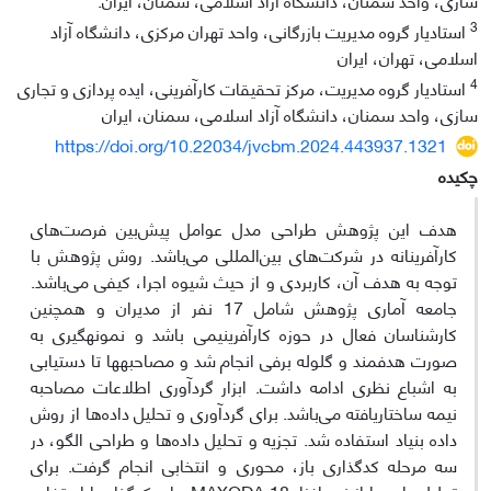
3
استادیار گروه مدیریت بازرگانی، واحد تهران مرکزی، دانشگاه آزاد
اسلامی، تهران، ایران
4
استادیار گروه مدیریت، مرکز تحقیقات کارآفرینی، ایده پردازی و تجاری
سازی، واحد سمنان، دانشگاه آزاد اسلامی، سمنان، ایران
https://doi.org/10.22034/jvcbm.2024.443937.1321
چکیده
هدف این پژوهش طراحی مدل عوامل پیش‌بین فرصت‌های
کارآفرینانه در شرکت‌های بین‌المللی می‌باشد. روش پژوهش با
توجه به هدف آن، کاربردی و از حیث شیوه اجرا، کیفی می‌باشد.
جامعه آماری پژوهش شامل 17 نفر از مدیران و همچنین
کارشناسان فعال در حوزه کارآفرینیمی باشد و نمونه­گیری به
صورت هدفمند و گلوله برفی انجام شد و مصاحبه­ها تا دستیابی
به اشباع نظری ادامه داشت. ابزار گردآوری اطلاعات مصاحبه
نیمه ساختاریافته می‌باشد. برای گردآوری و تحلیل داده‌ها از روش
داده بنیاد استفاده شد. تجزیه و تحلیل داده‌ها و طراحی الگو، در
سه مرحله کدگذاری باز، محوری و انتخابی انجام گرفت. برای
تحلیل داده‎ها از نرم افزار 18 MAXQDA برای کدگذاری‎ها استفاده