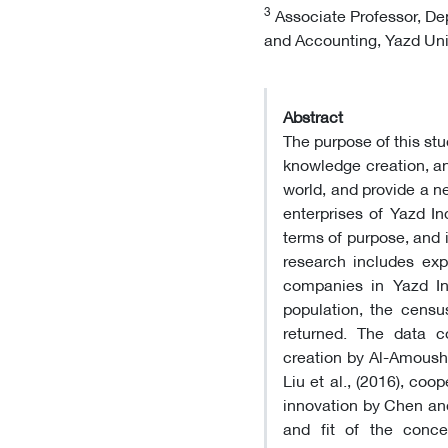
3
Associate Professor, D
and Accounting, Yazd Univ
Abstract
The purpose of this stud
knowledge creation, and
world, and provide a n
enterprises of Yazd In
terms of purpose, and i
research includes ex
companies in Yazd Indu
population, the censu
returned. The data co
creation by Al-Amoush e
Liu et al., (2016), co
innovation by Chen and
and fit of the conce