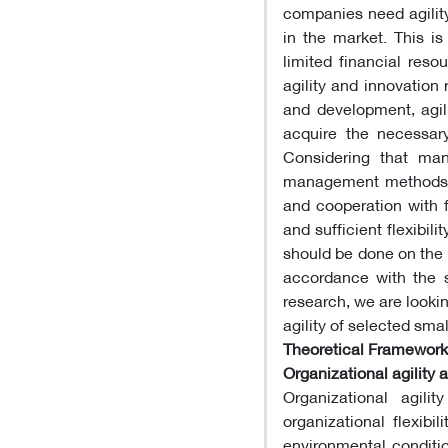
companies need agility
in the market. This i
limited financial res
agility and innovation
and development, agil
acquire the necessary
Considering that ma
management methods a
and cooperation with f
and sufficient flexibili
should be done on the 
accordance with the s
research, we are lookin
agility of selected sm
Theoretical Framework
Organizational agility
Organizational agil
organizational flexibi
environmental conditi