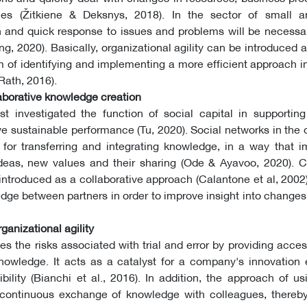
egies (Žitkiene & Deksnys, 2018). In the sector of small
n and quick response to issues and problems will be necessar
, 2020). Basically, organizational agility can be introduced as
m of identifying and implementing a more efficient approach 
Rath, 2016).
laborative knowledge creation
t investigated the function of social capital in supportin
sustainable performance (Tu, 2020). Social networks in the 
for transferring and integrating knowledge, in a way that i
eas, new values ​​and their sharing (Ode & Ayavoo, 2020). C
introduced as a collaborative approach (Calantone et al, 2002)
ge between partners in order to improve insight into changes 
ganizational agility
s the risks associated with trial and error by providing acces
wledge. It acts as a catalyst for a company's innovation 
ibility (Bianchi et al., 2016). In addition, the approach of us
 continuous exchange of knowledge with colleagues, thereby