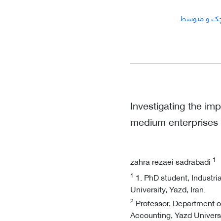
ک و متوسط
Investigating the im
medium enterprises i
1
zahra rezaei sadrabadi
1
1. PhD student, Indust
University, Yazd, Iran.
2
Professor, Department 
Accounting, Yazd Universit