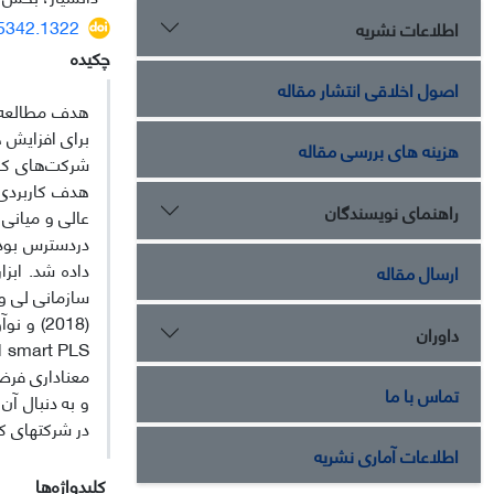
45342.1322
اطلاعات نشریه
چکیده
اصول اخلاقی انتشار مقاله
هدف مطالعه ح
برای افزایش چ
هزینه های بررسی مقاله
شرکت‌های کو
هدف کاربردی 
راهنمای نویسندگان
ارسال مقاله
داوران
LS
تماس با ما
و به دنبال آ
در شرکت­های 
اطلاعات آماری نشریه
کلیدواژه‌ها