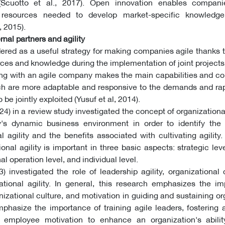
(Scuotto et al., 2017). Open innovation enables compan
 resources needed to develop market-specific knowledge
, 2015).
rnal partners and agility
dered as a useful strategy for making companies agile thanks 
urces and knowledge during the implementation of joint project
ing with an agile company makes the main capabilities and c
hich are more adaptable and responsive to the demands and r
be jointly exploited (Yusuf et al, 2014).
4) in a review study investigated the concept of organizational
y's dynamic business environment in order to identify the 
l agility and the benefits associated with cultivating agility.
onal agility is important in three basic aspects: strategic lev
al operation level, and individual level.
3) investigated the role of leadership agility, organizational 
ational agility. In general, this research emphasizes the i
anizational culture, and motivation in guiding and sustaining or
emphasize the importance of training agile leaders, fostering 
g employee motivation to enhance an organization's abilit