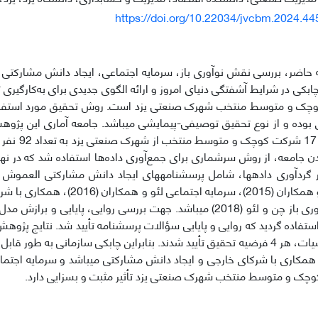
https://doi.org/10.22034/jvcbm.2024.4
اضر، بررسی نقش نوآوری باز، سرمایه اجتماعی، ایجاد دانش مشارکتی 
ابکی در شرایط آشفتگی دنیای امروز و ارائه الگوی جدیدی برای به‌کارگیری 
چک و متوسط منتخب شهرک صنعتی یزد است. روش تحقیق مورد استفاده
بوده و از نوع تحقیق توصیفی-پیمایشی می­باشد. جامعه آماری این پژوه
عالی و میانی 7
سازمانی لی و همکاران (2015)، سرمایه اجت
(2018) و نوآوری باز چن و لئو (2018) می­باشد. جهت بررسی روایی، پایایی 
smart P استفاده گردید که روایی و پایایی سؤالات پرسشنامه تأیید شد. نتایج پژ
معناداری فرضیات، هر 4 فرضیه تحقیق تأیید شدند. بنابراین چابکی سازمانی به طور
ن همکاری با شرکای خارجی و ایجاد دانش مشارکتی می­باشد و سرمایه اجتما
کوچک و متوسط منتخب شهرک صنعتی یزد تأثیر مثبت و بسزایی دارد.