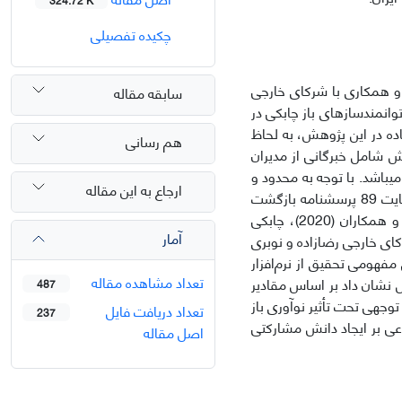
چکیده تفصیلی
و همکاری با شرکای خارجی
سابقه مقاله
توانمندسازهای باز چابکی در
 در این پژوهش، به لحاظ
هم رسانی
ش شامل خبرگانی از مدیران
1 شرکت کوچک و متوسط منتخب از شهرک صنعتی یزد به تعداد 92 نفر می­باشد. با توجه به محدود و
ارجاع به این مقاله
دردسترس بودن جامعه، از روش سرشماری برای جمع‌آوری داده‌ها استفاده شد که در نهایت 89 پرسشنامه بازگشت
داده شد. ابزار گردآوری داده­ها، شامل پرسشنامه­های ایجاد دانش مشارکتی العموش و همکاران (2020)، چابکی
آمار
ماعی لئو و همکاران (2016)، همکاری با شرکای خارجی رضازاده و نوبری
و برازش مدل مفهومی تحقیق از نرم‌افزار
تعداد مشاهده مقاله
وهش نشان داد بر اساس مقادیر
487
 قابل توجهی تحت تأثیر نوآوری باز
تعداد دریافت فایل
237
عی بر ایجاد دانش مشارکتی
اصل مقاله