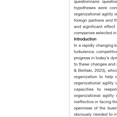
questionnaire questi
hypotheses were confi
organizational agility 
foreign partners and t
and significant effec
companies selected in Y
Introduction
In a rapidly changing 
turbulence, competitiv
progress in today's dy
to these changes and 
& Belitski, 2023), whic
organization to help 
organizational agilit
capacities to respo
organizational agility
ineffective in facing t
openness of the busin
obviously needed to ma