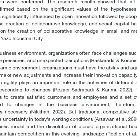
ons were confirmed. The research results showed that all
rmed based on the significant values ​​of the hypotheses.
is significantly influenced by open innovation followed by coop
he creation of collaborative knowledge, and social capital ha
t on the creation of collaborative knowledge in small and m
azd Industrial City.
business environment, organizations often face challenges su
e pressures, and unexpected disruptions (Baškarada & Koronio
namic environment, organizations must have the ability and agil
make new adjustments and increase their innovation capacity
h agility plays an important role in the activities of different
responding to changes (Rezaei Sadrabadi & Karimi, 2022). 
y is to create satisfied customers and employees and a set 
nd to changes in the business environment, therefore,
 is necessary (Nikkhah, 2022). But traditional competitive st
he uncertainty in today's working conditions (Arsawan et al, 20
ess model and the dissolution of closed organizational bou
intain competition in this evolving landscape (Redlich et al