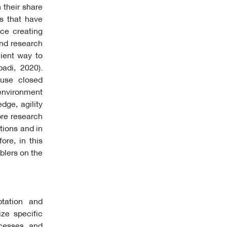
 their share
s that have
ce creating
and research
cient way to
adi, 2020).
 use closed
environment
dge, agility
more research
tions and in
ore, in this
blers on the
ptation and
ize specific
ocesses, and