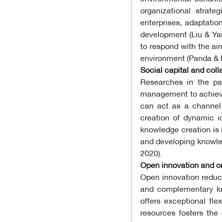
organizational strat
enterprises, adaptatio
development (Liu & Yang
to respond with the ai
environment (Panda & 
Social capital and col
Researches in the pas
management to achieve 
can act as a channel 
creation of dynamic id
knowledge creation is 
and developing knowled
2020).
Open innovation and or
Open innovation reduce
and complementary kno
offers exceptional flex
resources fosters the