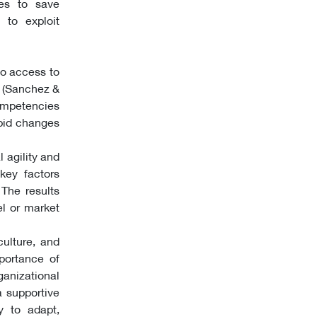
ies to save
 to exploit
to access to
s (Sanchez &
ompetencies
apid changes
 agility and
key factors
 The results
el or market
culture, and
mportance of
ganizational
a supportive
y to adapt,