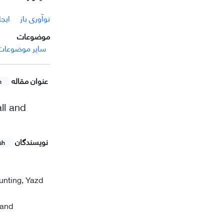
نوآوری باز
ایج
موضوعات
سایر موضوعات م
عنوان مقاله
h
ll and
نویسندگان
sh
unting, Yazd
 and