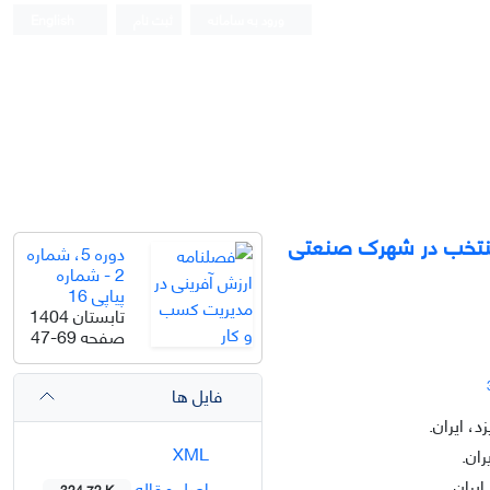
ورود به سامانه
ثبت نام
English
 منتخب در شهرک صنعتی
دوره 5، شماره
2 - شماره
پیاپی 16
تابستان 1404
صفحه
47-69
فایل ها
، ایران.
XML
ان.
یران.
اصل مقاله
324.72 K