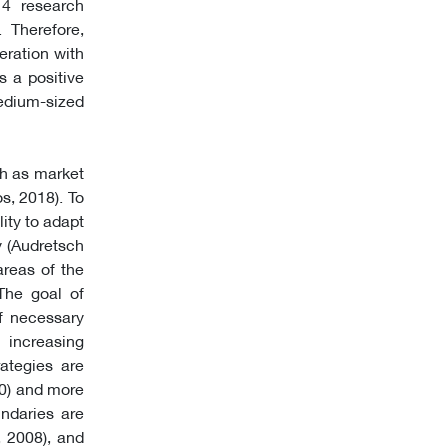
 4 research
 Therefore,
eration with
s a positive
edium-sized
ch as market
s, 2018). To
ity to adapt
 (Audretsch
 areas of the
The goal of
of necessary
 increasing
rategies are
20) and more
ndaries are
, 2008), and