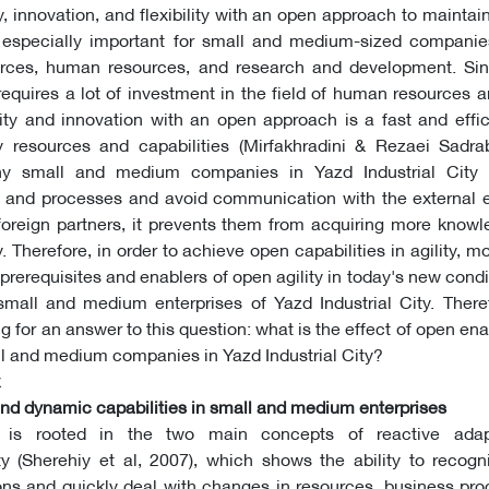
, innovation, and flexibility with an open approach to maintain
s especially important for small and medium-sized companie
ources, human resources, and research and development. Sin
 requires a lot of investment in the field of human resources 
ity and innovation with an open approach is a fast and effi
 resources and capabilities (Mirfakhradini & Rezaei Sadrab
ny small and medium companies in Yazd Industrial City
nd processes and avoid communication with the external 
oreign partners, it prevents them from acquiring more knowle
ty. Therefore, in order to achieve open capabilities in agility, 
prerequisites and enablers of open agility in today's new condi
mall and medium enterprises of Yazd Industrial City. Theref
g for an answer to this question: what is the effect of open ena
all and medium companies in Yazd Industrial City?
 and dynamic capabilities in small and medium enterprises
ity is rooted in the two main concepts of reactive ada
lity (Sherehiy et al, 2007), which shows the ability to recogn
ons and quickly deal with changes in resources, business pr