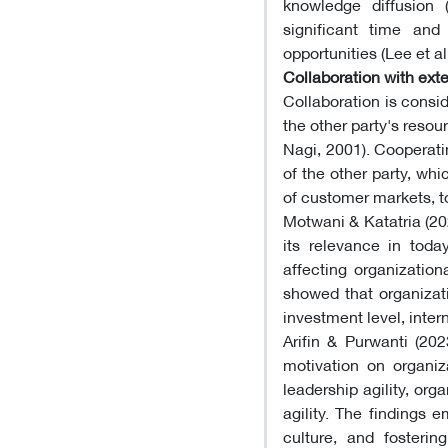
knowledge diffusion 
significant time and
opportunities (Lee et al
Collaboration with exte
Collaboration is consi
the other party's reso
Nagi, 2001). Cooperat
of the other party, w
of customer markets, to 
Motwani & Katatria (202
its relevance in toda
affecting organizationa
showed that organizati
investment level, intern
Arifin & Purwanti (202
motivation on organiz
leadership agility, org
agility. The findings 
culture, and fosterin