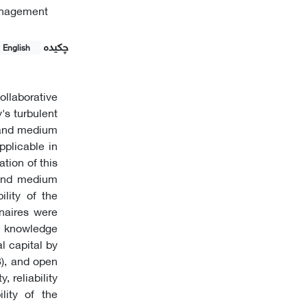
Management
چکیده
English
collaborative
's turbulent
l and medium
pplicable in
ation of this
 and medium
ility of the
naires were
e knowledge
al capital by
8), and open
 reliability
lity of the