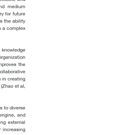
 and medium
y for future
 the ability
in a complex
g knowledge
organization
mproves the
ollaborative
 in creating
(Zhao et al,
s to diverse
engine, and
ing external
 increasing