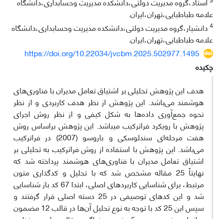
استاد،گروه مدیریت دولتی،دانشکده مدیریت وحسابداری،دانشگاه
علامه طباطبایی،تهران،ایران.
4
دانشیار،گروه مدیریت دولتی،دانشکده مدیریت وحسابداری،دانشگاه
علامه طباطبایی،تهران،ایران.
https://doi.org/10.22034/jvcbm.2025.502977.1495
چکیده
هدف این پژوهش تحلیلی بر اشتیاق تعامل مدیران با فناوری‌های
هوشمند می‌باشد. این پژوهش از نظر هدف کاربردی و از نظر
نحوه جمع‌آوری داده‌ها به شکل کیفی و از نظر روش اجرای
پژوهش با رویکرد فراترکیب می‎باشد. این پژوهش براساس روش
هفت مرحله‌ای سندلوسکی و باروسو (2007) در فراترکیب
می‌باشد. این پژوهش با استفاده از روش فراترکیب به تحلیلی بر
اشتیاق تعامل مدیران با فناوری‌های هوشمند پرداخته شد که
نهایتاً 25 مقاله مشخص شد که با تحلیل و کدگذاری متون
مرتبط، برای شناسایی کاربردهای اصلی، ابتدا 67 کد باز شناسایی
شد و این کدهای توصیفی در 25 دسته اصلی قرار گرفتند و
سپس این 25 کد با توجه به نوع تحلیل آن‌ها در قالب 12 مضمون
سازمان‌دهنده و سپس 5 مضمون فراگیر در قالب چارچوب نظری