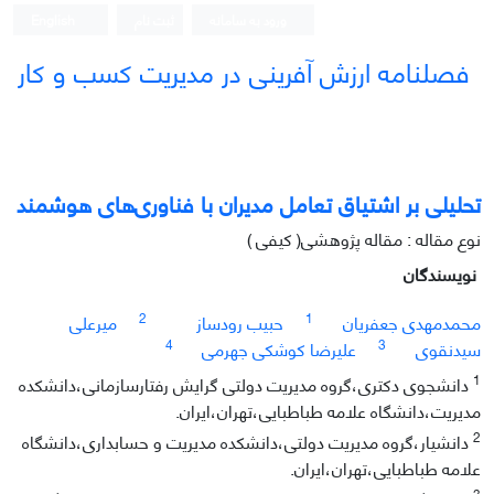
ورود به سامانه
ثبت نام
English
فصلنامه ارزش آفرینی در مدیریت کسب و کار
تحلیلی بر اشتیاق تعامل مدیران با فناوری‌های هوشمند
نوع مقاله : مقاله پژوهشی( کیفی )
نویسندگان
2
1
محمدمهدی جعفریان
حبیب رودساز
میرعلی
4
3
سیدنقوی
علیرضا کوشکی جهرمی
1
دانشجوی دکتری،گروه مدیریت دولتی گرایش رفتارسازمانی،دانشکده
مدیریت،دانشگاه علامه طباطبایی،تهران،ایران.
2
دانشیار،گروه مدیریت دولتی،دانشکده مدیریت و حسابداری،دانشگاه
علامه طباطبایی،تهران،ایران.
3