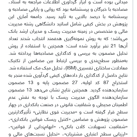
میدانی بوده است و ابزار گردآوری اطلاعات مراجعه به اسناد،
مصاحبه با خبرگان و پرسشنامه بود که روایی و پایایی مصاحبه و
پرسشنامه با درصد بالایی به تأیید رسید. جامعه آماری این
پژوهش در بخش کیفی شامل اساتید دانشگاهی رشته مدیریت
مالی و متخصص در زمینه مدیریت ریسک و مدیران ارشد بانک
می‌باشد؛ که به روش نمونه‌گیری هدفمند انتخاب شدند تعداد
آن‌ها 21 نفر برآورد شده است؛ همچنین با استفاده از روش
تحلیل مضمون به بررسی و کدگذاری مصاحبه‌ها پرداخته شد.
به‌منظور سطح‌بندی و بررسی ارتباط بین مضامین از تکنیک
معادلات ساختاری تفسیری (ISM)، تحلیل میک مک استفاده شد.
نتایج حاصل از کدگذاری باز داده‌های کیفی گردآوری شده منجر به
استخراج 87 کد اولیه، 27 مضمون پایه و 13 مضمون
سازمان‌دهنده گردید. همچنین نتایج نشان می‌دهد 13 مضمون
سازمان‌دهنده الگوی مدیریت ریسک با توجه به نقش عدم
اطمینان محیطی و شفافیت قانونی در صنعت بانکداری در چهار
سطح قرار گرفته است و «مدیریت قوی نظارتی» تأثیرگذارترین
مضمون پژوهش و مضامین «کنترل ریسک قوانین بانکداری»،
«شفافیت تسهیلات کلان بانکی»، «ابهام‌زدایی از قوانین»،
«ارزیابی سطح اعتباری مشتریان»، «تحلیل نسبت‌های مالی و