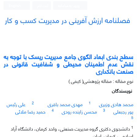
ورود به سامانه
ثبت نام
English
فصلنامه ارزش آفرینی در مدیریت کسب و کار
سطح بندی ابعاد الگوی جامع مدیریت ریسک با توجه به
نقش عدم اطمینان محیطی و شفافیت قانونی در
صنعت بانکداری
نوع مقاله : مقاله پژوهشی( کیفی )
نویسندگان
2
1
محمد هادی وزیری
مهدی محمد باقری
علی رئیس
4
3
پور رجبعلی
محسن زاینده رودی
حمید رضا ملائی
5
1
دانشجوی دکتری گروه مدیریت صنعتی، واحد کرمان، دانشگاه آزاد
اسلامی، کرمان، ایران.