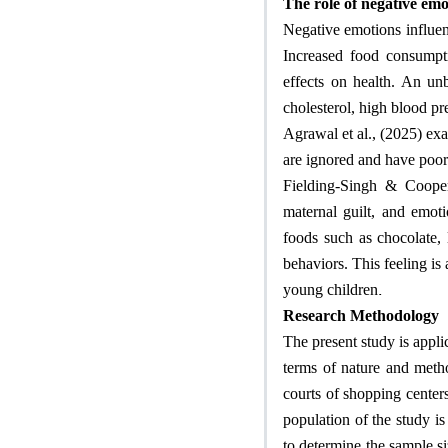
The role of negative emo
Negative emotions influen
Increased food consumpt
effects on health. An un
cholesterol, high blood pr
Agrawal et al., (2025) ex
are ignored and have poor 
Fielding
‐
Singh & Cooper
maternal guilt, and emot
foods such as chocolate,
behaviors. This feeling is
.
young children
Research Methodology
The present study is appli
terms of nature and metho
courts of shopping centers
population of the study i
to determine the sample s