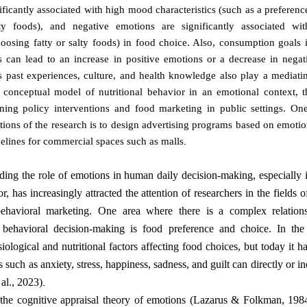
ificantly associated with high mood characteristics (such as a preference
ty foods), and negative emotions are significantly associated w
choosing fatty or salty foods) in food choice. Also, consumption goals
s can lead to an increase in positive emotions or a decrease in negat
s past experiences, culture, and health knowledge also play a mediatin
 conceptual model of nutritional behavior in an emotional context, t
gning policy interventions and food marketing in public settings. On
tions of the research is to design advertising programs based on emotio
.
delines for commercial spaces such as malls
ding the role of emotions in human daily decision-making, especially i
 has increasingly attracted the attention of researchers in the fields 
 behavioral marketing. One area where there is a complex relatio
behavioral decision-making is food preference and choice. In the 
ological and nutritional factors affecting food choices, but today it 
such as anxiety, stress, happiness, sadness, and guilt can directly or ind
.
al., 2023)
he cognitive appraisal theory of emotions (Lazarus & Folkman, 1984),