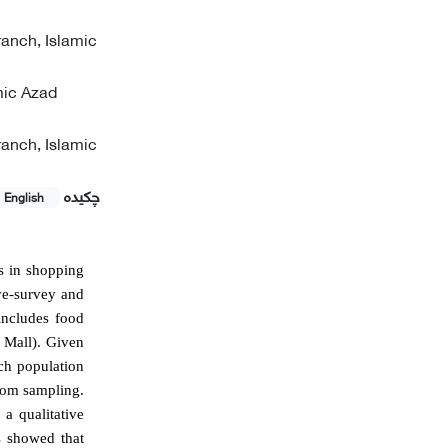
anch, Islamic
mic Azad
anch, Islamic
چکیده
English
es in shopping
ive-survey and
 includes food
 Mall). Given
uch population
dom sampling.
 a qualitative
s showed that