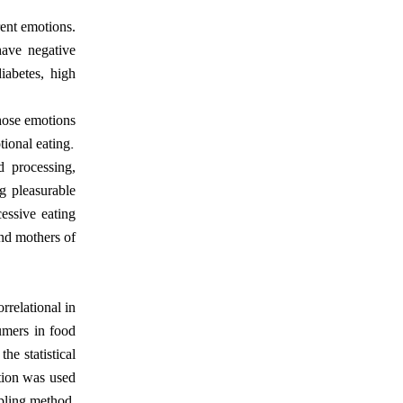
rent emotions.
have negative
iabetes, high
hose emotions
.
tional eating
 processing,
g pleasurable
essive eating
and mothers of
rrelational in
umers in food
he statistical
ation was used
pling method.