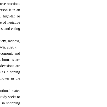
hese reactions
erson is in an
 high-fat, or
e of negative
es, and eating
iety, sadness,
.
rown, 2020)
 economic and
), humans are
 decisions are
s as a coping
known in the
tional states
study seeks to
s in shopping