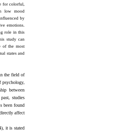
 for colorful,
ith low mood
 influenced by
ive emotions.
g role in this
his study can
e of the most
nal states and
n the field of
of psychology,
nship between
past, studies
has been found
irectly affect
 it is stated