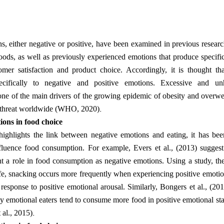
ns, either negative or positive, have been examined in previous resear
oods, as well as previously experienced emotions that produce specifi
mer satisfaction and product choice. Accordingly, it is thought tha
cifically to negative and positive emotions. Excessive and un
ne of the main drivers of the growing epidemic of obesity and overwei
.
th threat worldwide (WHO, 2020)
ions in food choice
highlights the link between negative emotions and eating, it has be
fluence food consumption. For example, Evers et al., (2013) suggest 
t a role in food consumption as negative emotions. Using a study, the
ife, snacking occurs more frequently when experiencing positive emotio
 response to positive emotional arousal. Similarly, Bongers et al., (20
ly emotional eaters tend to consume more food in positive emotional s
.
t al., 2015)