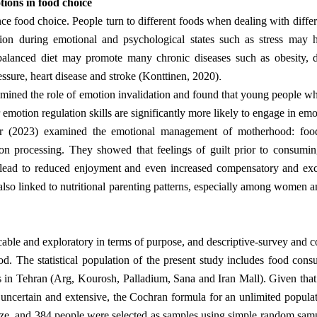
tions in food choice
ce food choice. People turn to different foods when dealing with diffe
ion during emotional and psychological states such as stress may 
balanced diet may promote many chronic diseases such as obesity, d
.
essure, heart disease and stroke (Konttinen, 2020)
amined the role of emotion invalidation and found that young people w
emotion regulation skills are significantly more likely to engage in emo
 (2023) examined the emotional management of motherhood: food
ion processing. They showed that feelings of guilt prior to consumin
 lead to reduced enjoyment and even increased compensatory and exc
 also linked to nutritional parenting patterns, especially among women 
cable and exploratory in terms of purpose, and descriptive-survey and co
d. The statistical population of the present study includes food cons
 in Tehran (Arg, Kourosh, Palladium, Sana and Iran Mall). Given that t
s uncertain and extensive, the Cochran formula for an unlimited popul
ize, and 384 people were selected as samples using simple random sam