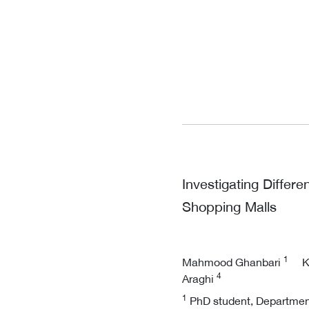
Investigating Differ
Shopping Malls
1
Mahmood Ghanbari
K
4
Araghi
1
PhD student, Department