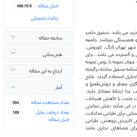
اصل مقاله
496.76 K
چکیده تفصیلی
رید می باشد. تحقیق حاضر
سابقه مقاله
به لحاظ هدف، کاربردی و اکتشافی و از نظر ماهیت و روش، از نوع توصیفی-پیمایشی و همبستگی می‎باشد. جامعه
شهر تهران (ارگ، کوروش،
هم رسانی
ین و گسترده می باشد، برای
رمول کوکران برای جامعه نامحدود استفاده شد و تعداد 384 نفر به عنوان نمونه با روش نمونه
شنامه محقق ساخته برگرفته
ارجاع به این مقاله
ل یافته ها از نرم‌افزار SPSS و معادلات ساختاری استفاده گردید. نتایج
، گرم، معطر و خوش‌طعم) و
آمار
غذا ارتباط معنادار دارند.
ات مثبت یا کاهش هیجانات
تعداد مشاهده مقاله
594
در این فرآیند نقش میانجی
تعداد دریافت فایل
مبنایی برای طراحی مداخلات
189
اصل مقاله
ای کاربردی پژوهش، طراحی
برای فضاهای تجاری مانند