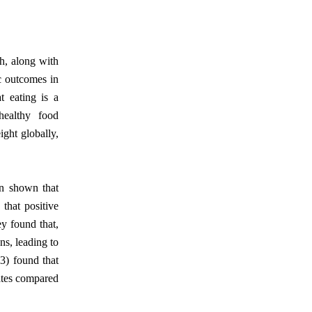
ch, along with
c outcomes in
t eating is a
healthy food
ght globally,
en shown that
that positive
y found that,
ns, leading to
13) found that
tates compared