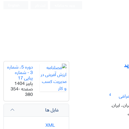
ورود به سامانه
ثبت نام
English
د
دوره 5، شماره
3 - شماره
پیاپی 17
پاییز 1404
صفحه
354-
380
4
عراقی
ن، ایران.
فایل ها
.
XML