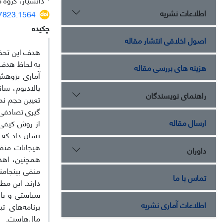
اطلاعات نشریه
27823.1564
چکیده
اصول اخلاقی انتشار مقاله
هدف این تحقی
هزینه های بررسی مقاله
آماری پژوهش
پالادیوم، سان
راهنمای نویسندگان
گیری تصادفی 
ارسال مقاله
نشان داد که 
هیجانات منفی 
داوران
همچنین، اهدا
منفی بینجامن
تماس با ما
دارند. این مط
سیاستی و باز
اطلاعات آماری نشریه
برنامه‌های ت
مال‌هاست.