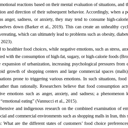
motional reactions based on their mental evaluation of situations, and t
ion and direction of their subsequent behavior. Accordingly, when a p
as anger, sadness, or anxiety, they may tend to consume high-calorie,
selves down (Barker et al., 2019). This can create an unhealthy cycl
reating, which can ultimately lead to problems such as obesity, diabet
.
, 2023)
 to healthier food choices, while negative emotions, such as stress, anx
ated with the consumption of high-fat, sugary, or high-calorie foods (B
e expansion of urbanization, increasing psychological pressures from
rapid growth of shopping centers and large commercial spaces (malls
uations prone to triggering various emotions. In such situations, food
ather than rationally. Researchers believe that food consumption act
ive emotions such as anger, anxiety, and sadness; a phenomenon 
.
s “emotional eating” (Vannucci et al., 2015)
hensive and indigenous research on the combined examination of emo
cial and commercial environments such as shopping malls in Iran, this 
: What are the different states of customers’ food choice preference