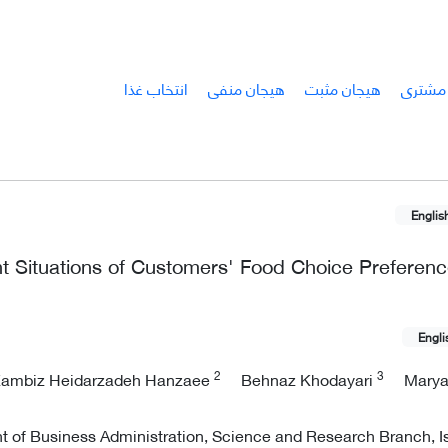
مشتری
هیجان مثبت
هیجان منفی
انتخاب غذا
Englis
ent Situations of Customers' Food Choice Preferenc
Engli
2
3
ambiz Heidarzadeh Hanzaee
Behnaz Khodayari
Marya
 of Business Administration, Science and Research Branch, I