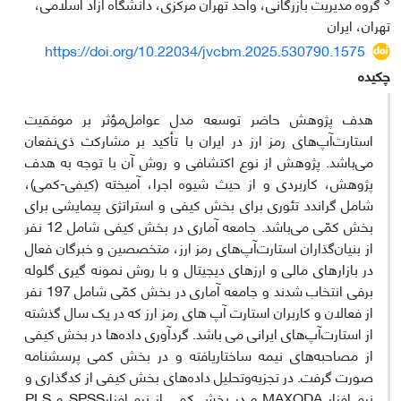
گروه مدیریت بازرگانی، واحد تهران مرکزی، دانشگاه آزاد اسلامی،
تهران، ایران
https://doi.org/10.22034/jvcbm.2025.530790.1575
چکیده
هدف پژوهش حاضر توسعه مدل عوامل‌مؤثر بر موفقیت
استارت‌آپ‌های رمز ارز در ایران با تأکید بر مشارکت ذی‌نفعان
می‌باشد. پژوهش از نوع اکتشافی و روش آن با توجه به هدف
پژوهش، کاربردی و از حیث شیوه اجرا، آمیخته (کیفی-کمی)،
شامل گراندد تئوری برای بخش کیفی و استراتژی پیمایشی برای
بخش کمّی می‌باشد. جامعه آماری در بخش کیفی شامل 12 نفر
از بنیان‌گذاران استارت‌آپ‌های رمز ارز، متخصصین و خبرگان فعال
در بازارهای مالی و ارزهای دیجیتال و با روش نمونه گیری گلوله
برفی انتخاب شدند و جامعه آماری در بخش کمّی شامل 197 نفر
از فعالان و کاربران استارت آپ های رمز ارز که در یک سال گذشته
از استارت‌آپ‌های ایرانی می باشد. گرد‌آوری داده‌ها در بخش کیفی
از مصاحبه‌های نیمه ساختاریافته و در بخش کمی پرسشنامه
صورت گرفت. در تجزیه‌وتحلیل داده‌های بخش کیفی از کدگذاری و
نرم افزار MAXQDA و در بخش کمی از نرم افزارSPSS و PLS