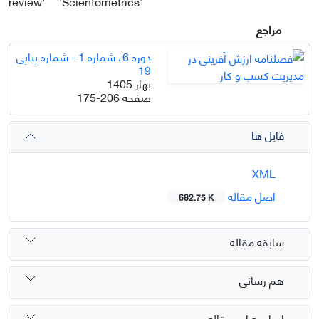
review'
'Scientometrics'
مراجع
دوره 6، شماره 1 - شماره پیاپی
19
بهار 1405
صفحه
175-206
فایل ها
XML
اصل مقاله
682.75 K
سابقه مقاله
هم رسانی
ارجاع به این مقاله