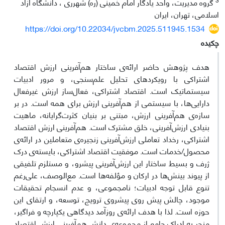
گروه مدیریت، واحد یادگار امام خمینی (ره) شهرری ، دانشگاه آزاد
اسلامی، تهران، ایران
https://doi.org/10.22034/jvcbm.2025.511945.1534
چکیده
هدف پژوهش حاضر ارائه‌ی ساختار هم‌آفرینی ارزش اقتصاد
اشتراکی با رویکردهای تحلیل علم‌سنجی، و مرور ادبیات
سیستماتیک است. اقتصاد اشتراکی، فعال‌ساز ارزش غیرفعال
دارایی‌ها، با سیستمی از هم‌آفرینی ارزش برای همه است. در بر
سازه‌ی هم‌آفرینی ارزش، مبتنی بر بنیان کثرت‌گرایانه، ماهیت
بنیادی ارزش‌آفرینی، خلق مشترک است. هم‌آفرینی ارزش اقتصاد
اشتراکی، رخداد تعاملی ارزش‌آفرینی زنجیره‌ی متعاملین در ارائه‌ی
محصول/خدمات است. موفقیت اقتصاد اشتراکی، بایسته‌ی درک
ژرف و بسیط ساختار این ارزش‌آفرینی پیشرو، و مستلزم تلفیقی
از پیوند بینش‌ها در ارکان و مؤلفه‌ها است. مع‌الوصف، علی‌رغم
تنوع قابل توجه ادبیات؛ نامجموعی، و عدم انسجام تحقیقات
موجود، چالش پیش روی پیشروی ترویج، توسعه، و ارتقای این
حوزه است. لذا با هدف ارائه‌ی روزآمد دیدگاهی یکپارچه و فراگیر،
منجر به ادراک جامع از مجموعه‌ی دانش هم‌آفرینی ارزش اقتصاد