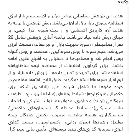
چکیده
هدف این پژوهش شناسایی عوامل مؤثر بر اکوسیستم بازار انرژی
(مطالعه موردی بازار برق ایران) می‌باشد. روش پژوهش با توجه به
هدف آن، کاربردی-اکتشافی و از حیث شیوه اجرا، کیفی، بر
مبنای روش داده بنیاد می‌باشد. جامعه آماری پژوهش شامل 22
نفر از صـاحبنظـران حـوزه مدیریت بازار، و نیز فعالان صنعت انرژی
می‌باشد. حجم نمونه با روش نمونه‌گیری، هدفمند و روش گلوله
برفی انجام شد و مصاحبه‌ها تا دستیابی به اشباع نظری ادامه
داشت. برای گردآوری اطلاعات از مصاحبه نیمه‎ ساختاریافته
استفاده شد. برای تجزیه و تحلیل داده‌ها از روش داده بنیاد و از
نرم افزار Maxqda استفاده گردید. طبق نتایج یافته‌ها مفاهیم در
خرده مقوها ها شامل: شرایط علی (ناپایداری شبکه برق،
حکمرانی غیریکپارچه)؛ شرایط زمینه‌ای (مبادله انرژی، پول ظرفیت
نیروگاهی (تولید) و فناوری، مدولاریته، تولید اشتراکی و اعتماد،
ثبات مشارکتی)؛ شرایط مداخله گر (سازمان‌های حاکمیتی/
سیاستگزاران، هسته تولید و مصرف، تکمیل کنندگان چرخه
تولید)؛ راهبردها (تمرکز زدایی، ارکستراسیون، قیمت گذاری
انرژی، سرمایه گذاری‌های جدید توسعه‌ای، تأمین مالی تنوع گرا،