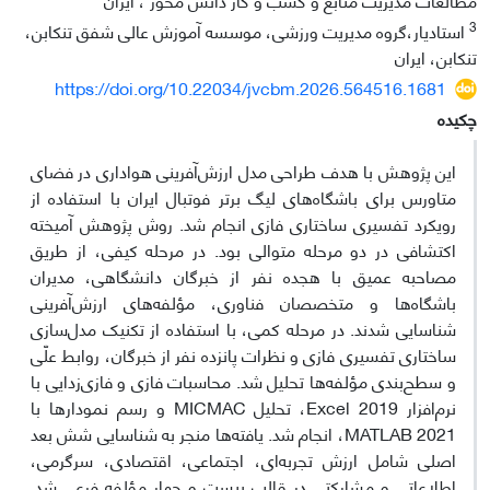
3
استادیار،گروه مدیریت ورزشی، موسسه آموزش عالی شفق تنکابن،
تنکابن، ایران
https://doi.org/10.22034/jvcbm.2026.564516.1681
چکیده
این پژوهش با هدف طراحی مدل ارزش‌آفرینی هواداری در فضای
متاورس برای باشگاه‌های لیگ برتر فوتبال ایران با استفاده از
رویکرد تفسیری ساختاری فازی انجام شد. روش پژوهش آمیخته
اکتشافی در دو مرحله متوالی بود. در مرحله کیفی، از طریق
مصاحبه عمیق با هجده نفر از خبرگان دانشگاهی، مدیران
باشگاه‌ها و متخصصان فناوری، مؤلفه‌های ارزش‌آفرینی
شناسایی شدند. در مرحله کمی، با استفاده از تکنیک مدل‌سازی
ساختاری تفسیری فازی و نظرات پانزده نفر از خبرگان، روابط علّی
و سطح‌بندی مؤلفه‌ها تحلیل شد. محاسبات فازی و فازی‌زدایی با
نرم‌افزار Excel 2019، تحلیل MICMAC و رسم نمودارها با
MATLAB 2021، انجام شد. یافته‌ها منجر به شناسایی شش بعد
اصلی شامل ارزش تجربه‌ای، اجتماعی، اقتصادی، سرگرمی،
اطلاعاتی و مشارکتی در قالب بیست و چهار مؤلفه فرعی شد.