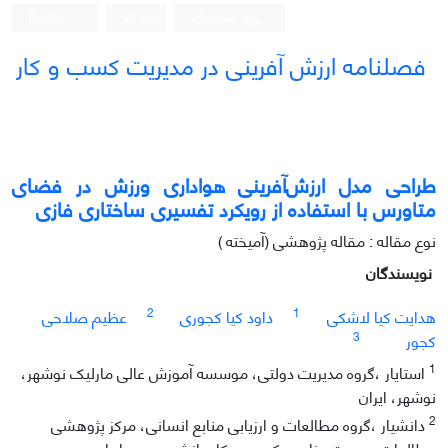
ورود به سامانه
ثبت نام
English
فصلنامه ارزش آفرینی در مدیریت کسب و کار
طراحی مدل ارزش‌آفرینی هواداری ورزش در فضای
متاورس با استفاده از رویکرد تفسیری ساختاری فازی
نوع مقاله : مقاله پژوهشی (آمیخته )
نویسندگان
2
1
هدایت کیا لاشکی
داود کیا کجوری
عظیم صلاحی
3
کجور
1
استایار ،گروه مدیریت دولتی، موسسه آموزش عالی مارلیک نوشهر،
نوشهر، ایران
2
دانشیار ،گروه مطالعات و ارزیابی منابع انسانی، مرکز پژوهشی
مطالعات مدیریت منابع و کسب و کار دانش محور ، ایران