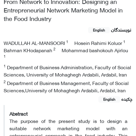
From Network to Innovation: Designing an
Entrepreneurial Network Marketing Model in
the Food Industry
نویسندگان
English
1
1
WADULLAH AL-MANSOORI
Hosein Rahimi Koluor
2
Bahman KHodapanah
Mohammad bashokouh Ajirlou
1
1
Department of Business Administration, Faculty of Social
Sciences, University of Mohaghegh Ardabili, Ardabil, Iran
2
Department of Business Management, Faculty of Social
Sciences,University of Mohaghegh Ardabili, Ardabil, Iran
چکیده
English
Abstract
The purpose of the present study is to design a
suitable network marketing model with an
entrepreneurial approach in the food industry. This