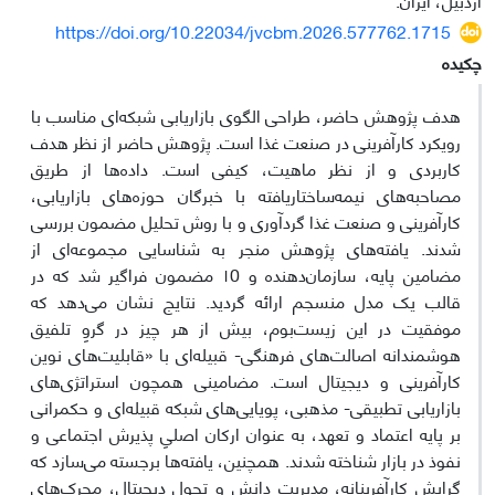
https://doi.org/10.22034/jvcbm.2026.577762.1715
چکیده
هدف پژوهش حاضر، طراحی الگوی بازاریابی شبکه‌ای مناسب با
رویکرد کارآفرینی در صنعت غذا است. پژوهش حاضر از نظر هدف
کاربردی و از نظر ماهیت، کیفی است. داده‌ها از طریق
مصاحبه‌های نیمه‌ساختاریافته با خبرگان حوزه‌های بازاریابی،
کارآفرینی و صنعت غذا گردآوری و با روش تحلیل مضمون بررسی
شدند. یافته‌های پژوهش منجر به شناسایی مجموعه‌ای از
مضامین پایه، سازمان‌دهنده و ۱0 مضمون فراگیر شد که در
قالب یک مدل منسجم ارائه گردید. نتایج نشان می‌دهد که
موفقیت در این زیست‌بوم، بیش از هر چیز در گروِ تلفیق
هوشمندانه اصالت‌های فرهنگی- قبیله‌ای با «قابلیت‌های نوین
کارآفرینی و دیجیتال است. مضامینی همچون استراتژی‌های
بازاریابی تطبیقی- مذهبی، پویایی‌های شبکه قبیله‌ای و حکمرانی
بر پایه اعتماد و تعهد، به عنوان ارکان اصلیِ پذیرش اجتماعی و
نفوذ در بازار شناخته شدند. همچنین، یافته‌ها برجسته می‌سازد که
گرایش کارآفرینانه، مدیریت دانش و تحول دیجیتال، محرک‌های