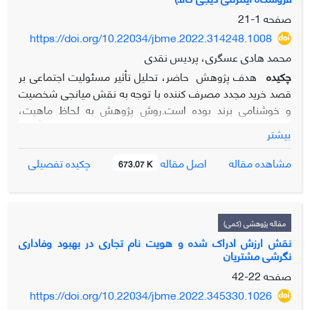
صفحه
1-21
https://doi.org/10.22034/jbme.2022.314248.1008
محمد هادی عسگری، پردیس نقدی
چکیده
هدف پژوهش حاضر، تحلیل تأثیر مسئولیت اجتماعی بر
قصد خرید مجدد مصرف کننده با توجه به نقش میانجی شخصیت
و خوشنامی برند بوده است.روش پژوهش به لحاظ ماهیت،
توصیفی-پیمایشی و از حیث هدف کاربردی می‌باشد. جامعه آماری
بیشتر
پژوهش را مشتریان فروشگاه اینترنتی دیجی کالا تشکیل داده‌اند.
حجم نمونه با استفاده از فرمول کوکران 384 نفر تعیین و نمونه‌ها
اصل مقاله
مشاهده مقاله
چکیده تفصیلی
673.07 K
به روش نمونه گیری در دسترس انتخاب گردیدند.جهت گردآوری
داده‌ها از پرسشنامه‌های مسئولیت اجتماعی سالامون
اولاجید(2004)، قصد خرید مجدد کو و همکاران(2009)،شخصیت
برندآکر(1997)و خوشنامی برند بیک و همکاران (2010) استفاده
مقاله پژوهشی (کمی)
گردید که روایی آنها توسط صاحبنظران دانشگاهی و پایایی آنها نیز
نقش ارزش ادراک شده و هویت نام تجاری در بهبود وفاداری
نگرشی مشتریان
از طریق آزمون ضریب آلفای کرونباخ مورد تأیید قرار گرفت.به
منظور تحلیل داده‌ها از تکنیک معادلات ساختاری با استفاده از
صفحه
22-42
نرم افزار آماری Lisrel و نیز نرم افزار آماری Spss استفاده
https://doi.org/10.22034/jbme.2022.345330.1026
شد.یافته‌های تحقیق نشان داد مسئولیت اجتماعی بر خوشنامی